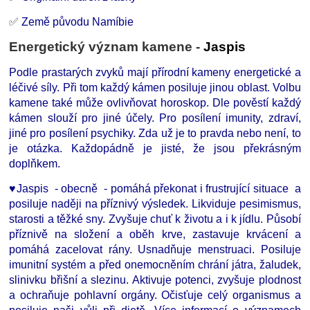
✅
Země původu
Namíbie
Energetický význam kamene -
Jaspis
Podle prastarých zvyků mají přírodní kameny energetické a
léčivé síly. Při tom každý kámen posiluje jinou oblast. Volbu
kamene také může ovlivňovat horoskop. Dle pověstí každý
kámen slouží pro jiné účely. Pro posílení imunity, zdraví,
jiné pro posílení psychiky. Zda už je to pravda nebo není, to
je otázka. Každopádně je jisté, že jsou překrásným
doplňkem.
♥
Jaspis - obecně - pomáhá překonat i frustrující situace a
posiluje naději na příznivý výsledek. Likviduje pesimismus,
starosti a těžké sny. Zvyšuje chuť k životu a i k jídlu. Působí
příznivě na složení a oběh krve, zastavuje krvácení a
pomáhá zacelovat rány. Usnadňuje menstruaci. Posiluje
imunitní systém a před onemocněním chrání játra, žaludek,
slinivku břišní a slezinu. Aktivuje potenci, zvyšuje plodnost
a ochraňuje pohlavní orgány. Očisťuje celý organismus a