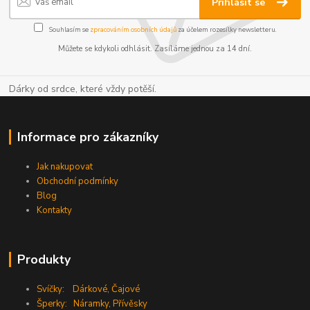
Přihlásit se
Souhlasím se
zpracováním osobních údajů
za účelem rozesílky newsletteru.
Můžete se kdykoli odhlásit. Zasíláme jednou za 14 dní.
Dárky od srdce, které vždy potěší.
Informace pro zákazníky
Jak nakupovat
Obchodní podmínky
Blog
Kontakty
Produkty
Svíčky:
Dárkové
,
Čajové
Šperky:
Náramky
,
Přívěsky