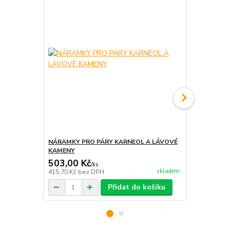
NÁRAMKY PRO PÁRY KARNEOL A LÁVOVÉ
SVÍČKA DÁ
KAMENY
LEVANDULE 
503,00 Kč
250,00 K
/
ks
skladem
415,70 Kč
bez DPH
206,61 Kč
be
Přidat do košíku