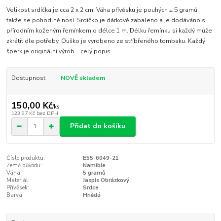
Velikost srdíčka je cca 2 x 2 cm. Váha přívěsku je pouhých ± 5 gramů,
takže se pohodlně nosí. Srdíčko je dárkově zabaleno a je dodáváno s
přírodním koženým řemínkem o délce 1 m. Délku řemínku si každý může
zkrátit dle potřeby. Ouško je vyrobeno ze stříbřeného tombaku. Každý
šperk je originální výrob...
celý popis
Dostupnost
NOVĚ skladem
150,00 Kč
/
ks
123,97 Kč
bez DPH
Přidat do košíku
Číslo produktu:
E55-6049-21
Země původu:
Namíbie
Váha:
5 gramů
Materiál:
Jaspis Obrázkový
Přívěsek:
Srdce
Barva:
Hnědá