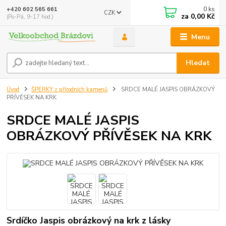
0
ks
+420 602 565 661
CZK
za
0,00 Kč
(Po-Pá, 9-17 hod.)
Menu
Hledat
Úvod
ŠPERKY z přírodních kamenů
SRDCE MALÉ JASPIS OBRÁZKOVÝ
PŘÍVĚSEK NA KRK
SRDCE MALÉ JASPIS
OBRÁZKOVÝ PŘÍVĚSEK NA KRK
Srdíčko Jaspis obrázkový na krk z lásky