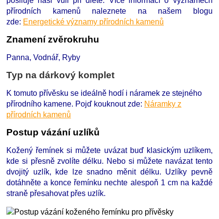
posiluje naši vůli při dietě.
Více informací o významech
přírodních kamenů naleznete na našem blogu
zde:
Energetické významy přírodních kamenů
Znamení zvěrokruhu
Panna, Vodnář, Ryby
Typ na dárkový komplet
K tomuto přívěsku se ideálně hodí i náramek ze stejného
přírodního kamene. Pojď kouknout zde:
Náramky z
přírodních kamenů
Postup vázání uzlíků
Kožený řemínek si můžete uvázat buď klasickým uzlíkem,
kde si přesně zvolíte délku. Nebo si můžete navázat tento
dvojitý uzlík, kde lze snadno měnit délku. Uzlíky pevně
dotáhněte a konce řemínku nechte alespoň 1 cm na každé
straně přesahovat přes uzlík.