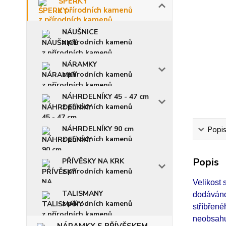
ŠPERKY
z přírodních kamenů
NÁUŠNICE
z přírodních kamenů
NÁRAMKY
z přírodních kamenů
NÁHRDELNÍKY 45 - 47 cm
z přírodních kamenů
NÁHRDELNÍKY 90 cm
Popi
z přírodních kamenů
Popis
PŘÍVĚSKY NA KRK
z přírodních kamenů
Velikost 
TALISMANY
dodáváno
z přírodních kamenů
stříbřen
neobsahuj