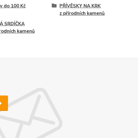
y do 100 Kč
PŘÍVĚSKY NA KRK
z přírodních kamenů
Á SRDÍČKA
írodních kamenů