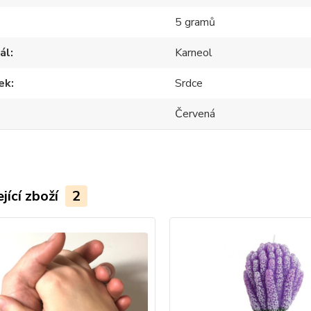
5 gramů
ál
Karneol
ek
Srdce
Červená
jící zboží
2