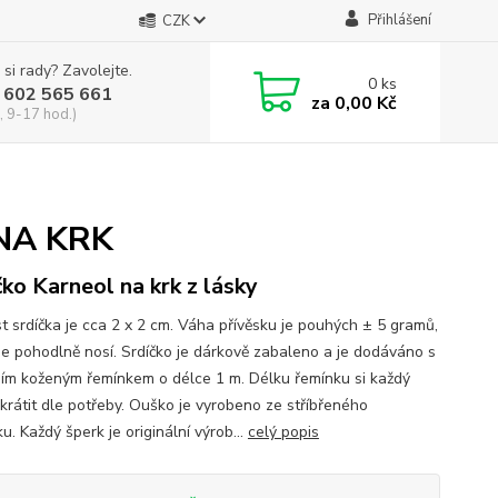
Přihlášení
CZK
 si rady? Zavolejte.
0
ks
 602 565 661
za
0,00 Kč
, 9-17 hod.)
NA KRK
čko Karneol na krk z lásky
st srdíčka je cca 2 x 2 cm. Váha přívěsku je pouhých ± 5 gramů,
se pohodlně nosí. Srdíčko je dárkově zabaleno a je dodáváno s
ním koženým řemínkem o délce 1 m. Délku řemínku si každý
krátit dle potřeby. Ouško je vyrobeno ze stříbřeného
. Každý šperk je originální výrob...
celý popis