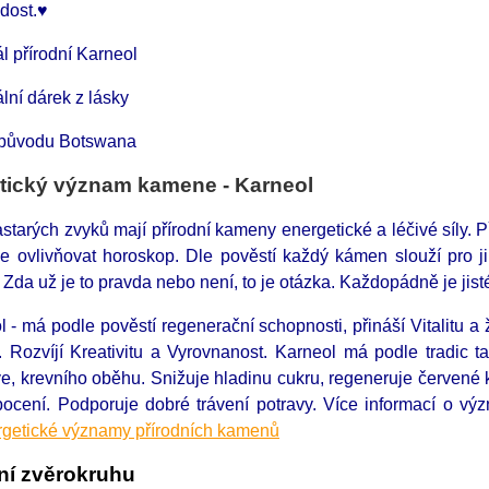
radost.♥
ál přírodní Karneol
ální dárek z lásky
původu Botswana
tický význam kamene - Karneol
starých zvyků mají přírodní kameny energetické a léčivé síly. 
 ovlivňovat horoskop. Dle pověstí každý kámen slouží pro jiné
 Zda už je to pravda nebo není, to je otázka. Každopádně je jis
 - má podle pověstí regenerační schopnosti, přináší Vitalitu a 
i. Rozvíjí Kreativitu a Vyrovnanost. Karneol má podle tradic 
ve, krevního oběhu. Snižuje hladinu cukru, regeneruje červené k
pocení. Podporuje dobré trávení potravy. Více informací o 
getické významy přírodních kamenů
í zvěrokruhu