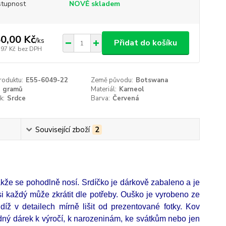
tupnost
NOVĚ skladem
0,00 Kč
/
ks
Přidat do košíku
,97 Kč
bez DPH
roduktu:
E55-6049-22
Země původu:
Botswana
5 gramů
Materiál:
Karneol
k:
Srdce
Barva:
Červená
Související zboží
2
akže se pohodlně nosí. Srdíčko je dárkově zabaleno a je
 každý může zkrátit dle potřeby. Ouško je vyrobeno ze
íž v detailech mírně lišit od prezentované fotky. Kov
odný dárek k výročí, k narozeninám, ke svátkům nebo jen