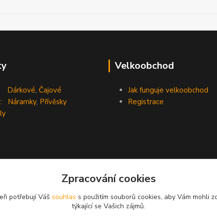
ty
Velkoobchod
Dárkové
,
Čajové
Jak funguje velkoobchod
:
Náramky
,
Přívěsky
Registrace
ly
Zpracování cookies
eři potřebují Váš
souhlas
s použitím souborů cookies, aby Vám mohli z
týkající se Vašich zájmů.