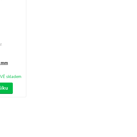
0 mm
VĚ skladem
šíku