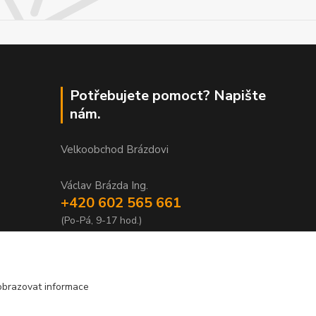
Potřebujete pomoct? Napište
nám.
Velkoobchod Brázdovi
Václav Brázda Ing.
+420 602 565 661
(Po-Pá, 9-17 hod.)
brazdovi@svicky-kameny.cz
obrazovat informace