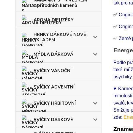
NÁRAMKY S PŘÍVĚSKEM
tak pro 
z přírodních kamenů
✅
Origin
AROMA DIFUZÉRY
✅
Origin
HRNKY DÁRKOVÉ NOVĚ
✅
Země 
SKLADEM
Energe
MÝDLA DÁRKOVÁ
Podle pra
také může
SVÍČKY VÁNOČNÍ
psychiky.
SVÍČKY ADVENTNÍ
♥ Karneol
minulost
SVÍČKY HŘBITOVNÍ
svalů, kr
Snižuje 
zde:
Ener
SVÍČKY DÁRKOVÉ
Znamen