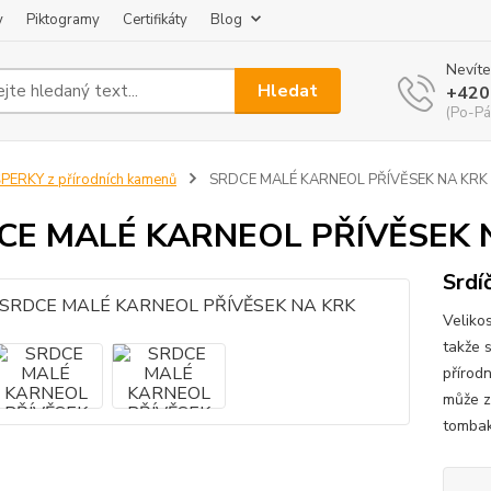
y
Piktogramy
Certifikáty
Blog
Nevíte
Hledat
+420
(Po-Pá
PERKY z přírodních kamenů
SRDCE MALÉ KARNEOL PŘÍVĚSEK NA KRK
CE MALÉ KARNEOL PŘÍVĚSEK 
Srdí
Veliko
takže 
přírod
může z
tombaku