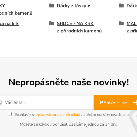
KY
Dárky z lásky ♥
Dárk
rodních kamenů
ka na krk
SRDCE - NA KRK
MAL
z přírodních kamenů
z př
Nepropásněte naše novinky!
Přihlásit se
Souhlasím se
zpracováním osobních údajů
za účelem rozesílky newsletteru.
Můžete se kdykoli odhlásit. Zasíláme jednou za 14 dní.