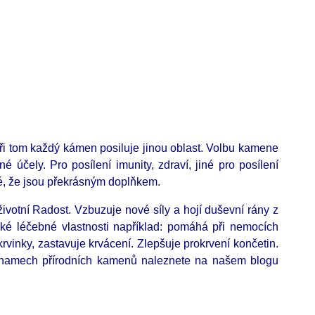
Při tom každý kámen posiluje jinou oblast. Volbu kamene
 účely. Pro posílení imunity, zdraví, jiné pro posílení
té, že jsou překrásným doplňkem.
životní Radost. Vzbuzuje nové síly a hojí duševní rány z
také léčebné vlastnosti například: pomáhá při nemocích
rvinky, zastavuje krvácení. Zlepšuje prokrvení končetin.
významech přírodních kamenů naleznete na našem blogu