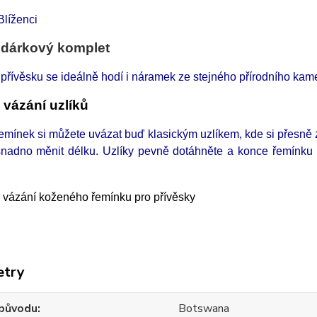
Blíženci
 dárkový komplet
 přívěsku se ideálně hodí i náramek ze stejného přírodního ka
 vázání uzlíků
mínek si můžete uvázat buď klasickým uzlíkem, kde si přesně zv
snadno měnit délku. Uzlíky pevně dotáhněte a konce řemínku
etry
původu
Botswana