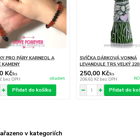
Y PRO PÁRY KARNEOL A
SVÍČKA DÁRKOVÁ VONNÁ
 KAMENY
LEVANDULE TRS VELKÝ 22
0 Kč
250,00 Kč
/
ks
/
ks
skladem
NO
Kč
bez DPH
206,61 Kč
bez DPH
Přidat do košíku
Přidat do ko
zařazeno v kategoriích