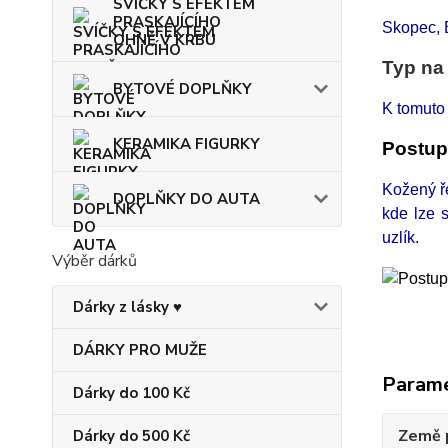
SVÍČKY S EFEKTEM
PRASKAJÍCÍHO
Skopec, 
OHNĚ V KRBU
Typ na
BYTOVÉ DOPLŇKY
K tomuto
KERAMIKA FIGURKY
Postup
Kožený ře
DOPLŇKY DO AUTA
kde lze 
uzlík.
Výběr dárků
Dárky z lásky ♥
DÁRKY PRO MUŽE
Param
Dárky do 100 Kč
Země 
Dárky do 500 Kč