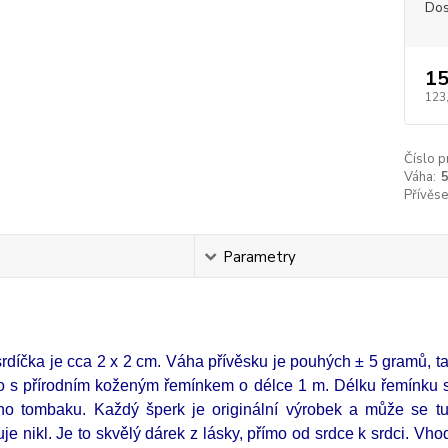
Dos
15
123
Číslo p
Váha:
Přívěse
s
Parametry
srdíčka je cca 2 x 2 cm. Váha přívěsku je pouhých ± 5 gramů, t
 s přírodním koženým řemínkem o délce 1 m. Délku řemínku si
ého tombaku. Každý šperk je originální výrobek a může se tud
e nikl. Je to skvělý dárek z lásky, přímo od srdce k srdci. Vh