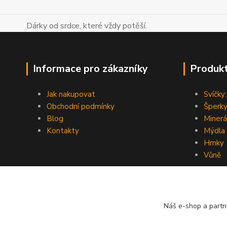
Dárky od srdce, které vždy potěší.
Informace pro zákazníky
Produk
Jak nakupovat
Svíčky:
Obchodní podmínky
Šperky
Blog
Minerá
Kontakty
Mýdla
Hrnky
Vůně
Náš e-shop a partn