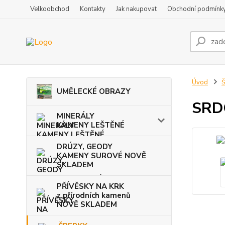
Velkoobchod
Kontakty
Jak nakupovat
Obchodní podmínk
Úvod
Š
UMĚLECKÉ OBRAZY
SRD
MINERÁLY
KAMENY LEŠTĚNÉ
DRÚZY, GEODY
KAMENY SUROVÉ NOVĚ
SKLADEM
PŘÍVĚSKY NA KRK
z přírodních kamenů
NOVĚ SKLADEM