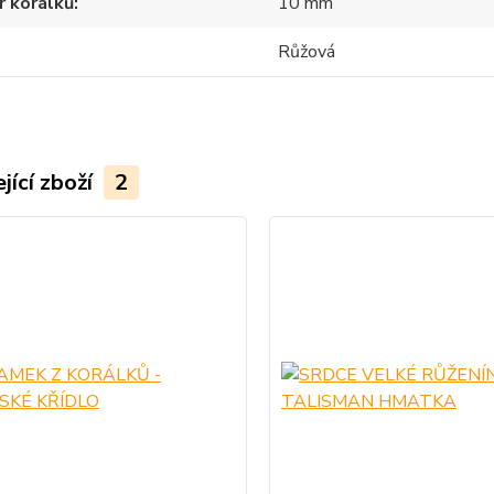
r korálků
10 mm
Růžová
jící zboží
2