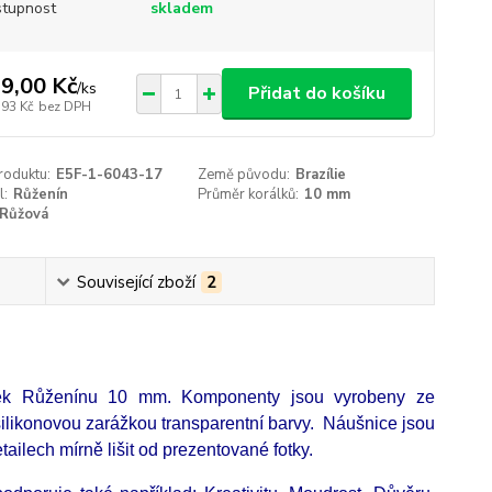
tupnost
skladem
9,00 Kč
/
ks
Přidat do košíku
,93 Kč
bez DPH
roduktu:
E5F-1-6043-17
Země původu:
Brazílie
l:
Růženín
Průměr korálků:
10 mm
Růžová
Související zboží
2
iček Růženínu 10 mm. Komponenty jsou vyrobeny ze
ilikonovou zarážkou transparentní barvy. Náušnice jsou
ailech mírně lišit od prezentované fotky.