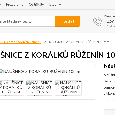
y
Piktogramy
Certifikáty
Blog
Nevíte
Hledat
+420
(Po-Pá
PERKY z přírodních kamenů
NÁUŠNICE Z KORÁLKŮ RŮŽENÍN 10mm
ŠNICE Z KORÁLKŮ RŮŽENÍN 1
Náuš
Náušni
Růžení
tombak
siliko
zabalen