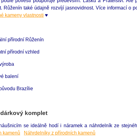
podle pověstí podporuje především: Lásku a Přátelství. Ale p
st. Růženín také údajně rozvíjí jasnovidnost. Více informací o
é kameny vlastnosti
♥
ální přírodní Růženín
ní přírodní vzhled
 výroba
é balení
ůvodu Brazílie
 dárkový komplet
náušnicím se ideálně hodí i náramek a náhrdelník ze stejn
ch kamenů
Náhrdelníky z přírodních kamenů