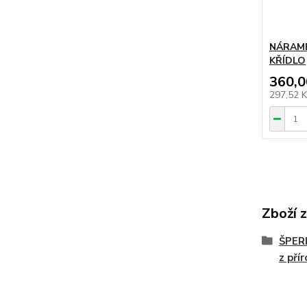
NÁRAME
KŘÍDLO
360,0
297,52 
Zboží 
ŠPER
z pří