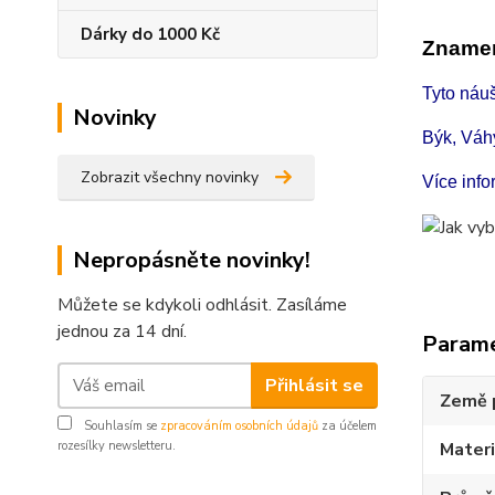
Dárky do 1000 Kč
Znamen
Tyto náu
Novinky
Býk, Váh
Zobrazit všechny novinky
Více inf
Nepropásněte novinky!
Můžete se kdykoli odhlásit. Zasíláme
jednou za 14 dní.
Param
Přihlásit se
Země 
Souhlasím se
zpracováním osobních údajů
za účelem
rozesílky newsletteru.
Materi