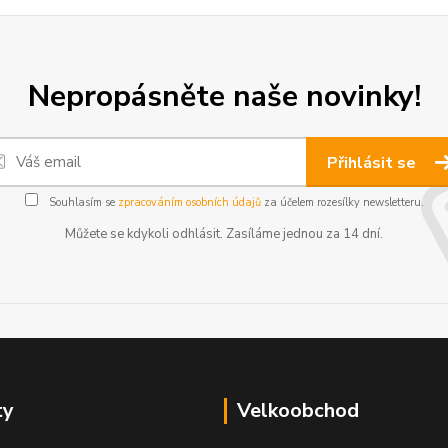
Nepropásněte naše novinky!
Přihlásit se
Souhlasím se
zpracováním osobních údajů
za účelem rozesílky newsletteru.
Můžete se kdykoli odhlásit. Zasíláme jednou za 14 dní.
ty
Velkoobchod