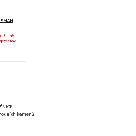
LISMAN
dočasně
yprodáno
ŠNICE
írodních kamenů