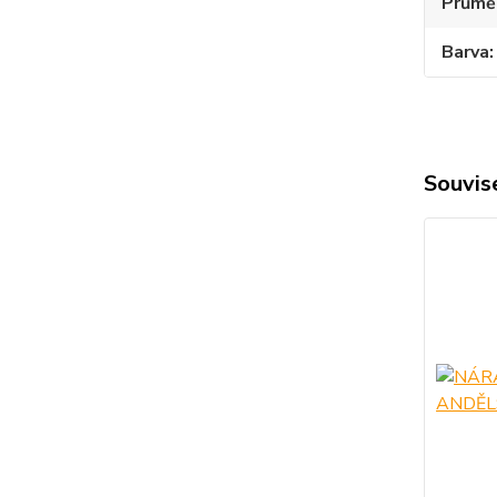
Průmě
Barva
Souvise