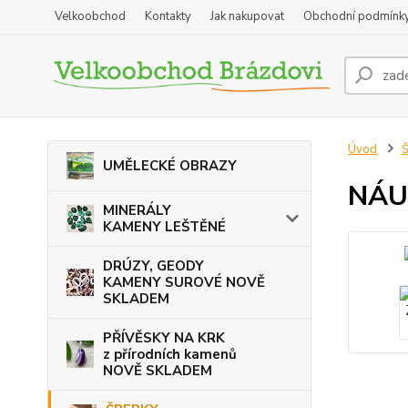
Velkoobchod
Kontakty
Jak nakupovat
Obchodní podmínk
Úvod
Š
UMĚLECKÉ OBRAZY
NÁU
MINERÁLY
KAMENY LEŠTĚNÉ
DRÚZY, GEODY
KAMENY SUROVÉ NOVĚ
SKLADEM
PŘÍVĚSKY NA KRK
z přírodních kamenů
NOVĚ SKLADEM