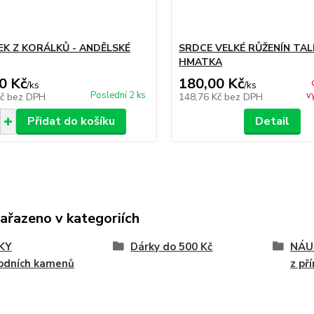
K Z KORÁLKŮ - ANDĚLSKÉ
SRDCE VELKÉ RŮŽENÍN TA
HMATKA
0 Kč
180,00 Kč
/
ks
/
ks
Poslední 2 ks
v
Kč
bez DPH
148,76 Kč
bez DPH
Přidat do košíku
Detail
zařazeno v kategoriích
KY
Dárky do 500 Kč
NÁU
rodních kamenů
z př