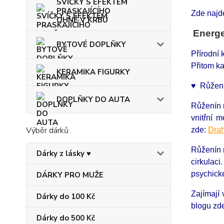
SVÍČKY S EFEKTEM
PRASKAJÍCÍHO
Zde najd
OHNĚ V KRBU
Energ
BYTOVÉ DOPLŇKY
Přírodní
Přitom ka
KERAMIKA FIGURKY
♥ Růžení
DOPLŇKY DO AUTA
Růženín n
vnitřní 
Výběr dárků
zde:
Drah
Růženín m
Dárky z lásky ♥
cirkulac
psychické
DÁRKY PRO MUŽE
Zajímají
Dárky do 100 Kč
blogu zd
Dárky do 500 Kč