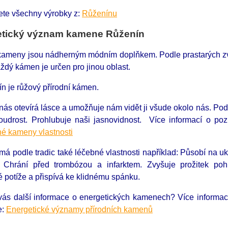
ete všechny výrobky z:
Růženínu
etický význam kamene Růženín
 kameny jsou nádherným módním doplňkem. Podle prastarých zvyk
ždý kámen je určen pro jinou oblast.
n je růžový přírodní kámen.
ás otevírá lásce a umožňuje nám vidět ji všude okolo nás. Podpor
moudrost. Prohlubuje naši jasnovidnost. Více informací o p
é kameny vlastnosti
á podle tradic také léčebné vlastnosti například: Působí na ukli
i. Chrání před trombózou a infarktem. Zvyšuje prožitek po
 potíže a přispívá ke klidnému spánku.
 vás další informace o energetických kamenech?
Více informa
e:
Energetické významy přírodních kamenů