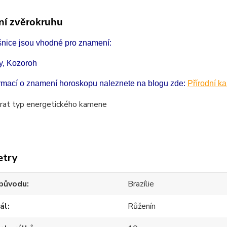
í zvěrokruhu
šnice jsou vhodné pro znamení:
y, Kozoroh
ormací o znamení horoskopu naleznete na blogu zde:
Přírodní k
etry
původu
Brazílie
ál
Růženín