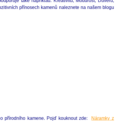
odporuje také například: Kreativitu, Moudrost, Důvěru,
 pozitivních přínosech kamenů naleznete na našem blogu
ého přírodního kamene. Pojď kouknout zde:
Náramky z