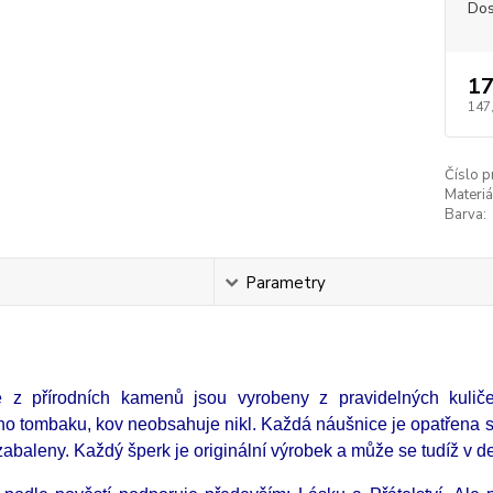
Dos
17
147
Číslo p
Materiá
Barva:
s
Parametry
e z přírodních kamenů jsou vyrobeny z pravidelných kul
ého tombaku, kov neobsahuje nikl. Každá náušnice je opatřena s
abaleny. Každý šperk je originální výrobek a může se tudíž v det