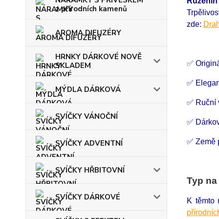
NÁRAMKY S PŘÍVĚSKEM
Růženín
z přírodních kamenů
Trpělivo
zde:
Drah
AROMA DIFUZÉRY
HRNKY DÁRKOVÉ NOVĚ
✅
Origin
SKLADEM
✅ Elegant
MÝDLA DÁRKOVÁ
✅ Ruční
SVÍČKY VÁNOČNÍ
✅ Dárkov
✅ Země p
SVÍČKY ADVENTNÍ
SVÍČKY HŘBITOVNÍ
Typ na
SVÍČKY DÁRKOVÉ
K těmto 
přírodní