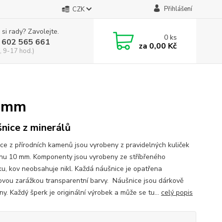
Přihlášení
CZK
 si rady? Zavolejte.
0
ks
 602 565 661
za
0,00 Kč
, 9-17 hod.)
0mm
nice z minerálů
ce z přírodních kamenů jsou vyrobeny z pravidelných kuliček
nu 10 mm. Komponenty jsou vyrobeny ze stříbřeného
u, kov neobsahuje nikl. Každá náušnice je opatřena
novou zarážkou transparentní barvy. Náušnice jsou dárkově
y. Každý šperk je originální výrobek a může se tu...
celý popis