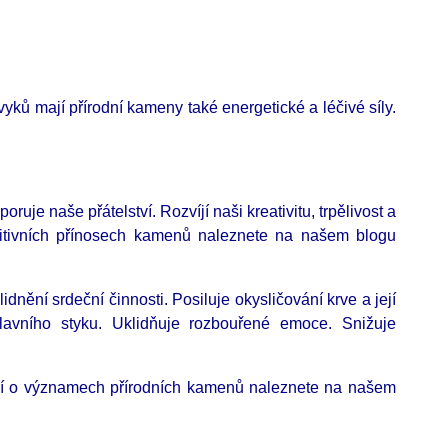
ů mají přírodní kameny také energetické a léčivé síly.
uje naše přátelství. Rozvíjí naši kreativitu, trpělivost a
ozitivních přínosech kamenů naleznete na našem blogu
dnění srdeční činnosti. Posiluje okysličování krve a její
hlavního styku. Uklidňuje rozbouřené emoce. Snižuje
cí o významech přírodních kamenů naleznete na našem