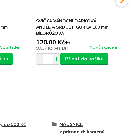
SVÍČKA VÁNOČNÍ DÁRKOVÁ
SV
 mm
ANDĚL A SRDCE FIGURKA 100 mm
BÍLORŮŽOVÁ
120,00 Kč
53
/
ks
VĚ skladem
NOVĚ skladem
99,17 Kč
bez DPH
43
šíku
Přidat do košíku
y do 500 Kč
NÁUŠNICE
z přírodních kamenů