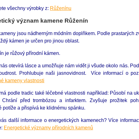
ete všechny výrobky z:
Růženínu
etický význam kamene Růženín
 kameny jsou nádherným módním doplňkem. Podle prastarých zvyk
ždý kámen je určen pro jinou oblast.
n je růžový přírodní kámen.
ás otevírá lásce a umožňuje nám vidět ji všude okolo nás. Podpor
moudrost. Prohlubuje naši jasnovidnost. Více informací o p
é kameny vlastnosti
á podle tradic také léčebné vlastnosti například: Působí na ukli
i. Chrání před trombózou a infarktem. Zvyšuje prožitek po
 potíže a přispívá ke klidnému spánku.
 vás další informace o energetických kamenech?
Více informa
e:
Energetické významy přírodních kamenů