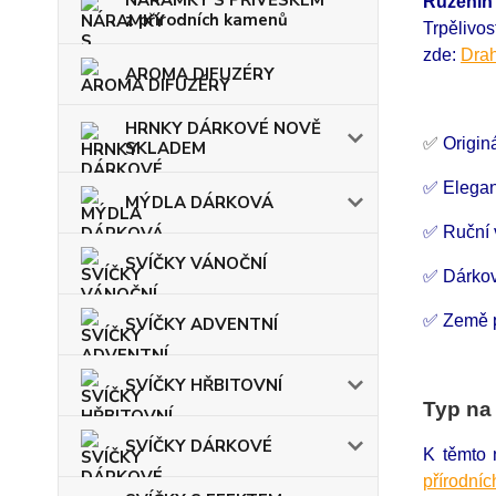
NÁRAMKY S PŘÍVĚSKEM
Růžení
z přírodních kamenů
Trpělivo
zde:
Drah
AROMA DIFUZÉRY
HRNKY DÁRKOVÉ NOVĚ
✅
Origin
SKLADEM
✅ Elegan
MÝDLA DÁRKOVÁ
✅ Ruční
SVÍČKY VÁNOČNÍ
✅ Dárkov
✅ Země p
SVÍČKY ADVENTNÍ
SVÍČKY HŘBITOVNÍ
Typ na
SVÍČKY DÁRKOVÉ
K těmto 
přírodní