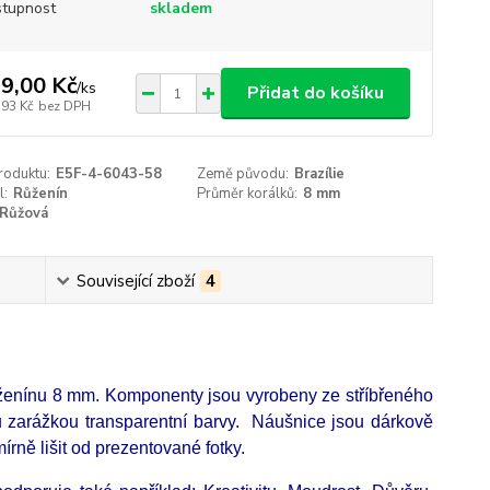
tupnost
skladem
9,00 Kč
/
ks
Přidat do košíku
,93 Kč
bez DPH
roduktu:
E5F-4-6043-58
Země původu:
Brazílie
l:
Růženín
Průměr korálků:
8 mm
Růžová
Související zboží
4
ůženínu 8 mm. Komponenty jsou vyrobeny ze stříbřeného
u zarážkou transparentní barvy. Náušnice jsou dárkově
írně lišit od prezentované fotky.