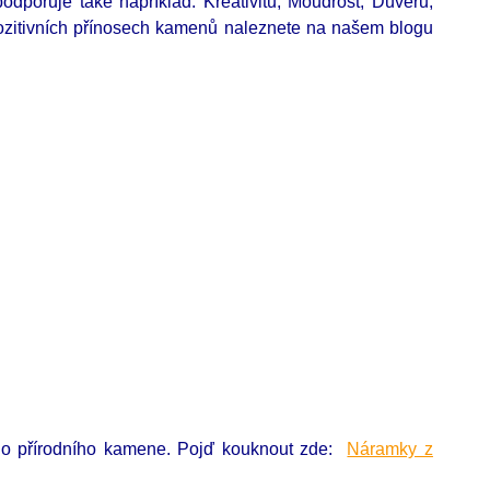
odporuje také například: Kreativitu, Moudrost, Důvěru,
 pozitivních přínosech kamenů naleznete na našem blogu
ého přírodního kamene. Pojď kouknout zde:
Náramky z