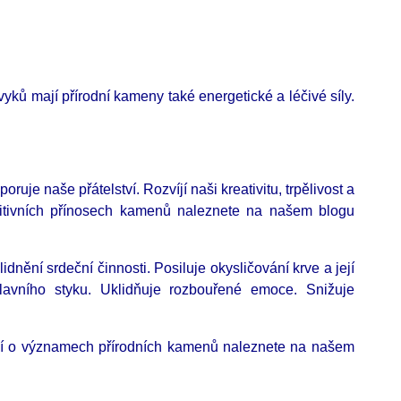
ů mají přírodní kameny také energetické a léčivé síly.
uje naše přátelství. Rozvíjí naši kreativitu, trpělivost a
ozitivních přínosech kamenů naleznete na našem blogu
dnění srdeční činnosti. Posiluje okysličování krve a její
hlavního styku. Uklidňuje rozbouřené emoce. Snižuje
cí o významech přírodních kamenů naleznete na našem