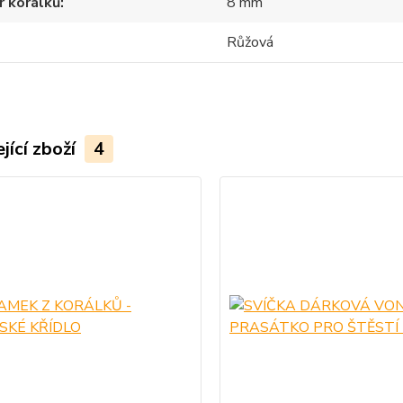
r korálků
8 mm
Růžová
jící zboží
4