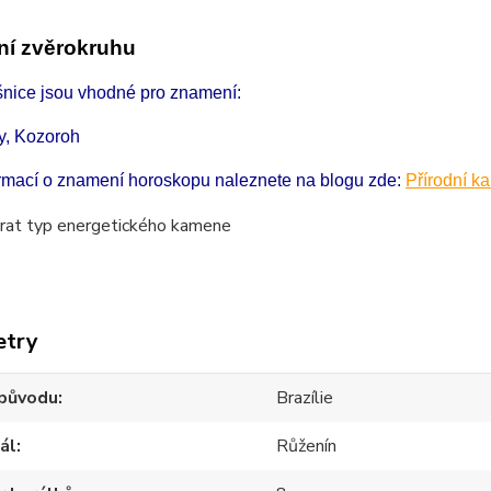
í zvěrokruhu
šnice jsou vhodné pro znamení:
y, Kozoroh
ormací o znamení horoskopu naleznete na blogu zde:
Přírodní k
etry
původu
Brazílie
ál
Růženín