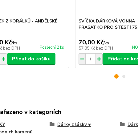
K Z KORÁLKŮ - ANDĚLSKÉ
SVÍČKA DÁRKOVÁ VONNÁ
PRASÁTKO PRO ŠTĚSTÍ 75
0 Kč
70,00 Kč
/
ks
/
ks
Poslední 2 ks
NO
Kč
bez DPH
57,85 Kč
bez DPH
Přidat do košíku
Přidat do ko
zařazeno v kategoriích
KY
Dárky z lásky ♥
Dárk
rodních kamenů