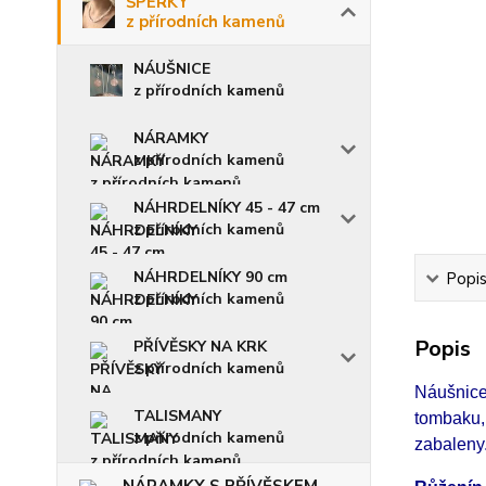
ŠPERKY
z přírodních kamenů
NÁUŠNICE
z přírodních kamenů
NÁRAMKY
z přírodních kamenů
NÁHRDELNÍKY 45 - 47 cm
z přírodních kamenů
NÁHRDELNÍKY 90 cm
Popi
z přírodních kamenů
Popis
PŘÍVĚSKY NA KRK
z přírodních kamenů
Náušnice
TALISMANY
tombaku,
z přírodních kamenů
zabaleny.