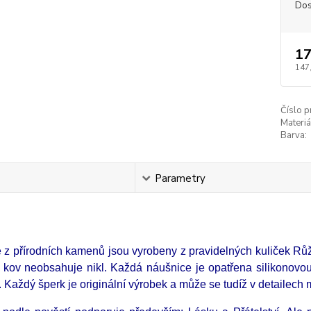
Dos
17
147
Číslo p
Materiá
Barva:
s
Parametry
 z přírodních kamenů jsou vyrobeny z pravidelných kuliček R
 kov neobsahuje nikl. Každá náušnice je opatřena silikonovo
 Každý šperk je originální výrobek a může se tudíž v detailech m