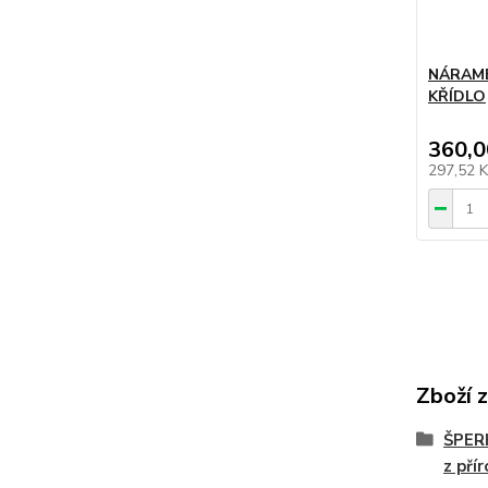
NÁRAME
KŘÍDLO
360,0
297,52 
Zboží 
ŠPER
z pří