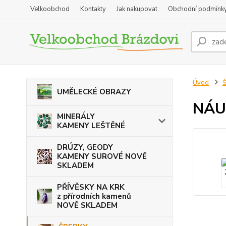
Velkoobchod
Kontakty
Jak nakupovat
Obchodní podmínk
Úvod
Š
UMĚLECKÉ OBRAZY
NÁU
MINERÁLY
KAMENY LEŠTĚNÉ
DRÚZY, GEODY
KAMENY SUROVÉ NOVĚ
SKLADEM
PŘÍVĚSKY NA KRK
z přírodních kamenů
NOVĚ SKLADEM