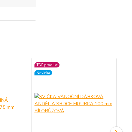
TOP produkt
TO
Novinka