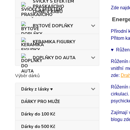
SVÍČKY S EFEKTEM
PRASKAJÍCÍHO
Zde najd
OHNĚ V KRBU
Energ
BYTOVÉ DOPLŇKY
Přírodní
Přitom ka
KERAMIKA FIGURKY
♥ Růžení
DOPLŇKY DO AUTA
Růženín n
vnitřní 
Výběr dárků
zde:
Drah
Růženín m
Dárky z lásky ♥
cirkulac
psychické
DÁRKY PRO MUŽE
Zajímají
Dárky do 100 Kč
blogu zd
Dárky do 500 Kč