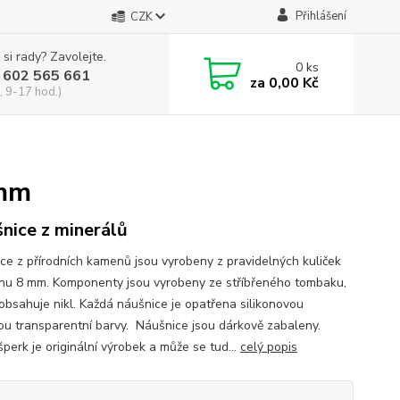
Přihlášení
CZK
 si rady? Zavolejte.
0
ks
 602 565 661
za
0,00 Kč
, 9-17 hod.)
mm
nice z minerálů
ce z přírodních kamenů jsou vyrobeny z pravidelných kuliček
nu 8 mm. Komponenty jsou vyrobeny ze stříbřeného tombaku,
obsahuje nikl. Každá náušnice je opatřena silikonovou
ou transparentní barvy. Náušnice jsou dárkově zabaleny.
perk je originální výrobek a může se tud...
celý popis