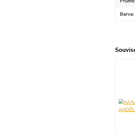
Průmě
Barva
Souvise