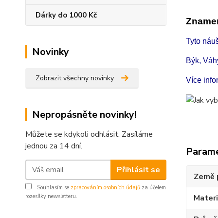
Dárky do 1000 Kč
Znamen
Tyto náu
Novinky
Býk, Váh
Zobrazit všechny novinky
Více inf
Nepropásněte novinky!
Můžete se kdykoli odhlásit. Zasíláme
jednou za 14 dní.
Param
Přihlásit se
Země 
Souhlasím se
zpracováním osobních údajů
za účelem
rozesílky newsletteru.
Materi