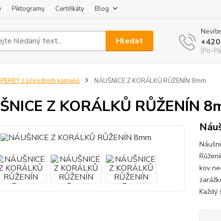
y
Piktogramy
Certifikáty
Blog
Nevíte
Hledat
+420
(Po-Pá
PERKY z přírodních kamenů
NÁUŠNICE Z KORÁLKŮ RŮŽENÍN 8mm
ŠNICE Z KORÁLKŮ RŮŽENÍN 8
Náuš
Náušni
Růžení
kov ne
zarážk
Každý š