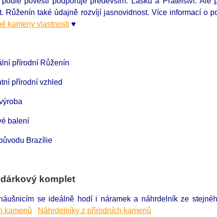
n
podle pověstí podporuje především: Lásku a Přátelství. Ale p
st. Růženín také údajně rozvíjí jasnovidnost. Více informací o
é kameny vlastnosti
♥
ální přírodní Růženín
tní přírodní vzhled
 výroba
é balení
ůvodu Brazílie
 dárkový komplet
náušnicím se ideálně hodí i náramek a náhrdelník ze stejn
ch kamenů
Náhrdelníky z přírodních kamenů