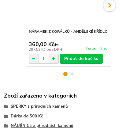
NÁRAMEK Z KORÁLKŮ - ANDĚLSKÉ KŘÍDLO
SRDCE VELK
HMATKA
360,00 Kč
180,00 K
/
ks
Poslední 2 ks
297,52 Kč
bez DPH
148,76 Kč
be
Přidat do košíku
Zboží zařazeno v kategoriích
ŠPERKY z přírodních kamenů
Dárky do 500 Kč
NÁUŠNICE z přírodních kamenů