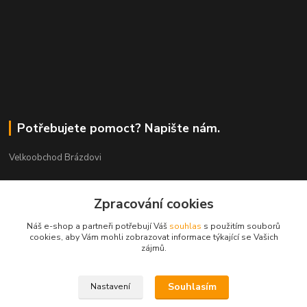
Potřebujete pomoct? Napište nám.
Velkoobchod Brázdovi
Václav Brázda Ing.
+420 602 565 661
Zpracování cookies
(Po-Pá, 9-17 hod.)
Náš e-shop a partneři potřebují Váš
souhlas
s použitím souborů
cookies, aby Vám mohli zobrazovat informace týkající se Vašich
brazdovi@svicky-kameny.cz
zájmů.
Souhlasím
Nastavení