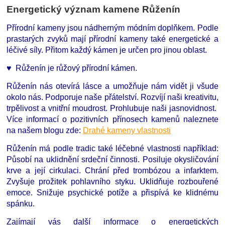
Energetický význam kamene Růženín
Přírodní kameny jsou nádherným módním doplňkem. Podle
prastarých zvyků mají přírodní kameny také energetické a
léčivé síly. Přitom každý kámen je určen pro jinou oblast.
♥ Růženín je růžový přírodní kámen.
Růženín nás otevírá lásce a umožňuje nám vidět ji všude
okolo nás. Podporuje naše přátelství. Rozvíjí naši kreativitu,
trpělivost a vnitřní moudrost. Prohlubuje naši jasnovidnost.
Více informací o pozitivních přínosech kamenů naleznete
na našem blogu zde:
Drahé kameny vlastnosti
Růženín má podle tradic také léčebné vlastnosti například:
Působí na uklidnění srdeční činnosti. Posiluje okysličování
krve a její cirkulaci. Chrání před trombózou a infarktem.
Zvyšuje prožitek pohlavního styku. Uklidňuje rozbouřené
emoce. Snižuje psychické potíže a přispívá ke klidnému
spánku.
Zajímají vás další informace o energetických