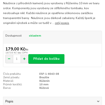
Náušnice z přírodních kamenů jsou vyrobeny z Růženínu 10 mm ve tvaru
srdce. Komponenty jsou vyrobeny ze stříbřeného tombaku, kov
neobsahuje nikl. Každá náušnice je opatřena silikonovou zarážkou
transparentní barvy. Náušnice jsou dárkově zabaleny. Každý šperk je
originální výrobek a může se tudíž v ...
celý popis
Dostupnost
skladem
179,00 Kč
/
ks
147,93 Kč
bez DPH
Přidat do košíku
Číslo produktu:
E5F-1-6043-08
Země původu:
Brazílie
Materiál:
Růženín
Průměr korálků:
10 mm
Barva:
Růžová
Popis