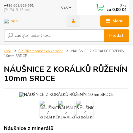
0
ks
+420 602 565 661
CZK
za
0,00 Kč
(Po-Pá, 9-17 hod.)
Menu
Hledat
Úvod
ŠPERKY z přírodních kamenů
NÁUŠNICE Z KORÁLKŮ RŮŽENÍN
10mm SRDCE
NÁUŠNICE Z KORÁLKŮ RŮŽENÍN
10mm SRDCE
Náušnice z minerálů