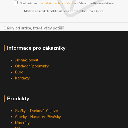
Souhlasím se
zpracováním osobních údajů
za účelem rozesílky newsletteru.
Můžete se kdykoli odhlásit. Zasíláme jednou za 14 dní.
Dárky od srdce, které vždy potěší.
Informace pro zákazníky
Jak nakupovat
Obchodní podmínky
Blog
Kontakty
Produkty
Svíčky:
Dárkové
,
Čajové
Šperky:
Náramky
,
Přívěsky
Minerály