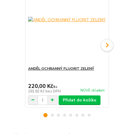
ANDĚL OCHRANNÝ FLUORIT ZELENÝ
SVÍCEN Z P
220,00 Kč
458,00 K
/
ks
NOVĚ skladem
181,82 Kč
bez DPH
378,51 Kč
be
Přidat do košíku