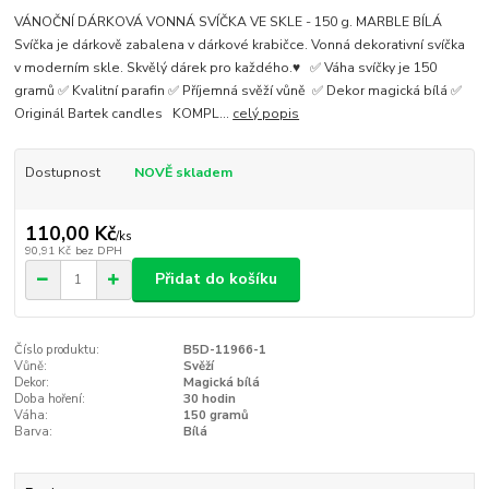
VÁNOČNÍ DÁRKOVÁ VONNÁ SVÍČKA VE SKLE - 150 g. MARBLE BÍLÁ
Svíčka je dárkově zabalena v dárkové krabičce. Vonná dekorativní svíčka
v moderním skle. Skvělý dárek pro každého.♥ ✅ Váha svíčky je 150
gramů ✅ Kvalitní parafin ✅ Příjemná svěží vůně ✅ Dekor magická bílá ✅
Originál Bartek candles KOMPL...
celý popis
Dostupnost
NOVĚ skladem
110,00 Kč
/
ks
90,91 Kč
bez DPH
Přidat do košíku
Číslo produktu:
B5D-11966-1
Vůně:
Svěží
Dekor:
Magická bílá
Doba hoření:
30 hodin
Váha:
150 gramů
Barva:
Bílá