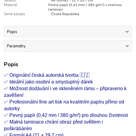
Velikost:
A4 formát - 21 × 29,7 cm
Materiál:
Pevný papír (0,42 mm / 380 g/m²) s matnou
laminací
Země původu:
Česká Republika
Popis
Parametry
Popis
✅ Originální česká autorská tvorba 🇨🇿
✅ Ideální jako osobní a smysluplný dárek
✅ Možnost dodávání i ve skleněném rámu – připraveno k
zavěšení
✅ Profesionální fine art tisk na kvalitním papíru přímo od
autorky
✅ Pevný papír (0,42 mm / 380 g/m²) pro dlouhou životnost
✅ Matná laminace chrání obraz před světlem i
poškrábáním
✅ Formát A4 (21 × 29,7 cm)