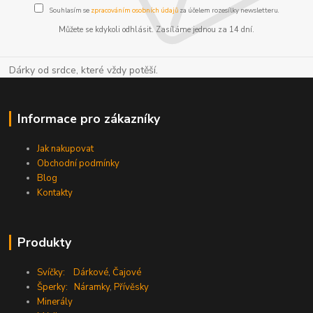
Souhlasím se
zpracováním osobních údajů
za účelem rozesílky newsletteru.
Můžete se kdykoli odhlásit. Zasíláme jednou za 14 dní.
Dárky od srdce, které vždy potěší.
Informace pro zákazníky
Jak nakupovat
Obchodní podmínky
Blog
Kontakty
Produkty
Svíčky:
Dárkové
,
Čajové
Šperky:
Náramky
,
Přívěsky
Minerály