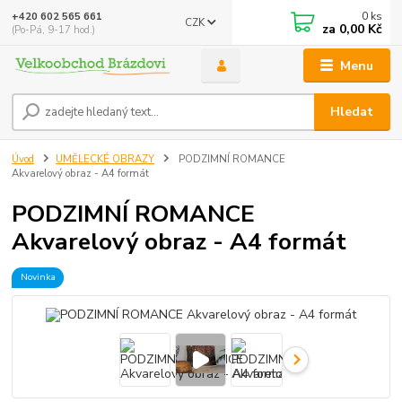
0
ks
+420 602 565 661
CZK
za
0,00 Kč
(Po-Pá, 9-17 hod.)
Menu
Hledat
Úvod
UMĚLECKÉ OBRAZY
PODZIMNÍ ROMANCE
Akvarelový obraz - A4 formát
PODZIMNÍ ROMANCE
Akvarelový obraz - A4 formát
Novinka