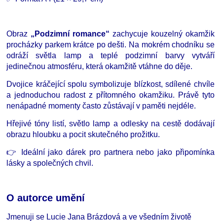
Obraz
„Podzimní romance“
zachycuje kouzelný okamžik
procházky parkem krátce po dešti. Na mokrém chodníku se
odráží světla lamp a teplé podzimní barvy vytváří
jedinečnou atmosféru, která okamžitě vtáhne do děje.
Dvojice kráčející spolu symbolizuje blízkost, sdílené chvíle
a jednoduchou radost z přítomného okamžiku. Právě tyto
nenápadné momenty často zůstávají v paměti nejdéle.
Hřejivé tóny listí, světlo lamp a odlesky na cestě dodávají
obrazu hloubku a pocit skutečného prožitku.
👉 Ideální jako dárek pro partnera nebo jako připomínka
lásky a společných chvil.
O autorce umění
Jmenuji se Lucie Jana Brázdová a ve všedním životě