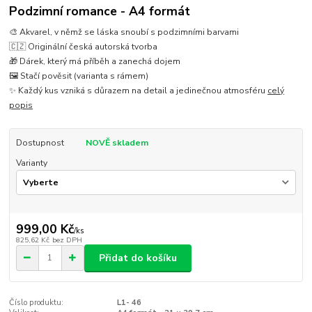
Podzimní romance - A4 formát
🎨 Akvarel, v němž se láska snoubí s podzimními barvami
🇨🇿 Originální česká autorská tvorba
🎁 Dárek, který má příběh a zanechá dojem
🖼️ Stačí pověsit (varianta s rámem)
✨ Každý kus vzniká s důrazem na detail a jedinečnou atmosféru
celý
popis
Dostupnost
NOVĚ skladem
Varianty
999,00 Kč
/
ks
825,62 Kč
bez DPH
Přidat do košíku
Číslo produktu:
L1- 46