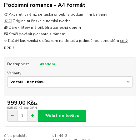
Podzimní romance - A4 formát
🎨 Akvarel, v němž se láska snoubí s podzimními barvami
🇨🇿 Originální česká autorská tvorba
🎁 Dárek, který má příběh a zanechá dojem
🖼️ Stačí pověsit (varianta s rámem)
✨ Každý kus vzniká s důrazem na detail a jedinečnou atmosféru
celý
popis
Dostupnost
Skladem
Varianty
999,00 Kč
/
ks
825,62 Kč
bez DPH
Přidat do košíku
Číslo produktu:
L1- 46-2