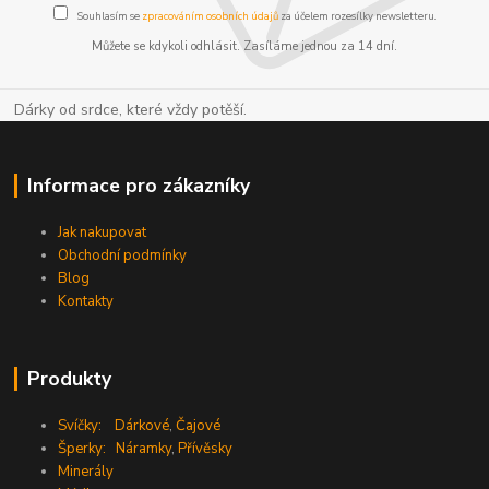
Souhlasím se
zpracováním osobních údajů
za účelem rozesílky newsletteru.
Můžete se kdykoli odhlásit. Zasíláme jednou za 14 dní.
Dárky od srdce, které vždy potěší.
Informace pro zákazníky
Jak nakupovat
Obchodní podmínky
Blog
Kontakty
Produkty
Svíčky:
Dárkové
,
Čajové
Šperky:
Náramky
,
Přívěsky
Minerály