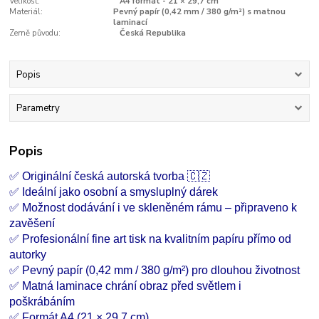
Velikost:
A4 formát - 21 × 29,7 cm
Materiál:
Pevný papír (0,42 mm / 380 g/m²) s matnou
laminací
Země původu:
Česká Republika
Popis
Parametry
Popis
✅ Originální česká autorská tvorba 🇨🇿
✅ Ideální jako osobní a smysluplný dárek
✅ Možnost dodávání i ve skleněném rámu – připraveno k
zavěšení
✅ Profesionální fine art tisk na kvalitním papíru přímo od
autorky
✅ Pevný papír (0,42 mm / 380 g/m²) pro dlouhou životnost
✅ Matná laminace chrání obraz před světlem i
poškrábáním
✅ Formát A4 (21 × 29,7 cm)