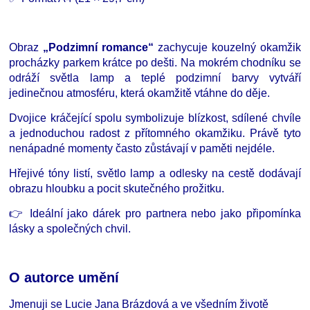
Obraz
„Podzimní romance“
zachycuje kouzelný okamžik
procházky parkem krátce po dešti. Na mokrém chodníku se
odráží světla lamp a teplé podzimní barvy vytváří
jedinečnou atmosféru, která okamžitě vtáhne do děje.
Dvojice kráčející spolu symbolizuje blízkost, sdílené chvíle
a jednoduchou radost z přítomného okamžiku. Právě tyto
nenápadné momenty často zůstávají v paměti nejdéle.
Hřejivé tóny listí, světlo lamp a odlesky na cestě dodávají
obrazu hloubku a pocit skutečného prožitku.
👉 Ideální jako dárek pro partnera nebo jako připomínka
lásky a společných chvil.
O autorce umění
Jmenuji se Lucie Jana Brázdová a ve všedním životě