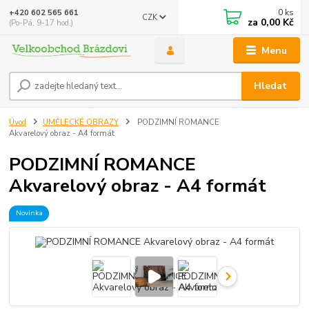
0
ks
+420 602 565 661
CZK
za
0,00 Kč
(Po-Pá, 9-17 hod.)
Menu
Hledat
Úvod
UMĚLECKÉ OBRAZY
PODZIMNÍ ROMANCE
Akvarelový obraz - A4 formát
PODZIMNÍ ROMANCE
Akvarelový obraz - A4 formát
Novinka