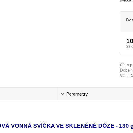
svíčka .
Dos
10
82,
Číslo p
Doba h
Váha:
s
Parametry
VÁ VONNÁ SVÍČKA VE SKLENĚNÉ DÓZE - 130 