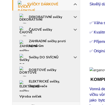
SVÍČKY DÁRKOVÉ
Skvělý d
DEKORATIVNÍ svíčky
✅ Váha s
ČAJOVÉ svíčky
✅ Kvalitn
ZAHRADNÍ svíčky proti
✅ Příjem
komárům
✅ Origin
Svíčky DO SVÍCNŮ
DORTOVÉ svíčky
KOMPL
ELEKTRICKÉ svíčky,
Zapalovače
Vonná de
víčku vůn
Výroba svíček
jako byt