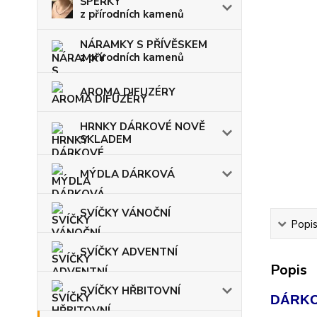
ŠPERKY
z přírodních kamenů
NÁRAMKY S PŘÍVĚSKEM
z přírodních kamenů
AROMA DIFUZÉRY
HRNKY DÁRKOVÉ NOVĚ
SKLADEM
MÝDLA DÁRKOVÁ
SVÍČKY VÁNOČNÍ
Popi
SVÍČKY ADVENTNÍ
Popis
SVÍČKY HŘBITOVNÍ
DÁRKO