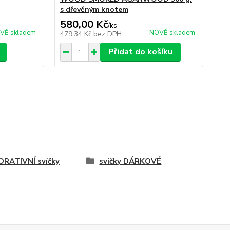
s dřevěným knotem
580,00 Kč
45
/
ks
VĚ skladem
NOVĚ skladem
479,34 Kč
bez DPH
37
Přidat do košíku
RATIVNÍ svíčky
svíčky DÁRKOVÉ