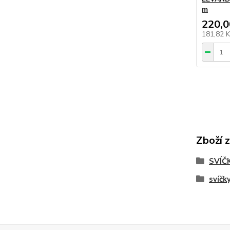
m
220,0
181,82 
Zboží 
SVÍČ
svíč