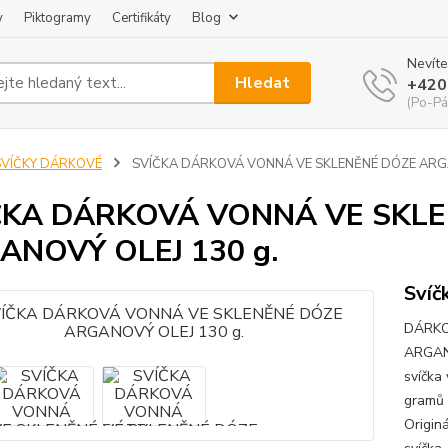
y
Piktogramy
Certifikáty
Blog
Nevíte
Hledat
+420
(Po-Pá
SVÍČKY DÁRKOVÉ
SVÍČKA DÁRKOVÁ VONNÁ VE SKLENĚNÉ DÓZE ARGA
ČKA DÁRKOVÁ VONNÁ VE SKL
ANOVÝ OLEJ 130 g.
Svíč
DÁRKO
ARGANO
svíčka
gramů 
Origin