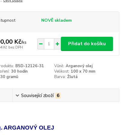
..
celý popis
tupnost
NOVĚ skladem
0,00 Kč
/
ks
Přidat do košíku
64 Kč
bez DPH
roduktu:
B5D-12126-31
Vůně:
Arganový olej
oření:
30 hodin
Velikost:
100 x 70 mm
130 gramů
Barva:
Žlutá
Související zboží
6
g. ARGANOVÝ OLEJ