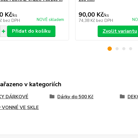
0 Kč
90,00 Kč
/
ks
/
ks
NOVĚ skladem
NO
Kč
bez DPH
74,38 Kč
bez DPH
Přidat do košíku
Zvolit variantu
zařazeno v kategoriích
KY DÁRKOVÉ
Dárky do 500 Kč
DEKO
ky VONNÉ VE SKLE