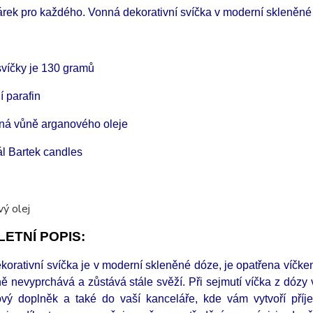
árek pro každého. Vonná dekorativní svíčka v moderní skleněné
víčky je 130 gramů
í parafin
ná vůně arganového oleje
ál Bartek candles
ETNÍ POPIS:
korativní svíčka je v moderní skleněné dóze, je opatřena víčke
ě nevyprchává a zůstává stále svěží. Při sejmutí víčka z dózy
ový doplněk a také do vaší kanceláře, kde vám vytvoří příj