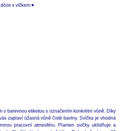
 dóze s víčkem.
♥
m s barevnou etiketou s označením konkrétní vůně. Díky
 vás zaplaví úžasná vůně čisté bavlny. Svíčka je vhodná
emnou pracovní atmosféru. Plamen svíčky uklidňuje a