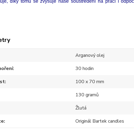
uje, díky tomu se zvyšuje naše soustředění na práci i odpo
etry
Arganový olej
hoření
30 hodin
st
100 x 70 mm
130 gramů
Žlutá
ce
Originál Bartek candles