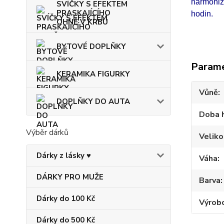
harmoniz
SVÍČKY S EFEKTEM
PRASKAJÍCÍHO
hodin.
OHNĚ V KRBU
BYTOVÉ DOPLŇKY
Param
KERAMIKA FIGURKY
Vůně
DOPLŇKY DO AUTA
Doba 
Výběr dárků
Veliko
Dárky z lásky ♥
Váha
DÁRKY PRO MUŽE
Barva
Dárky do 100 Kč
Výrob
Dárky do 500 Kč