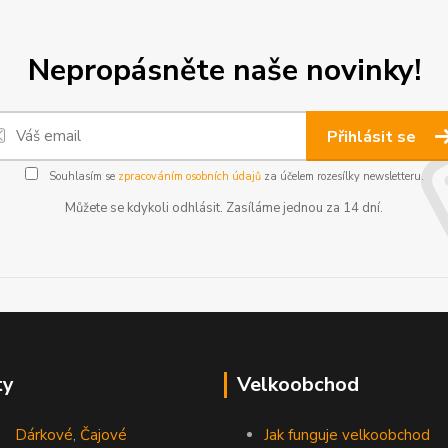
Nepropásněte naše novinky!
Přihlásit se
Souhlasím se
zpracováním osobních údajů
za účelem rozesílky newsletteru.
Můžete se kdykoli odhlásit. Zasíláme jednou za 14 dní.
ty
Velkoobchod
Dárkové
,
Čajové
Jak funguje velkoobchod