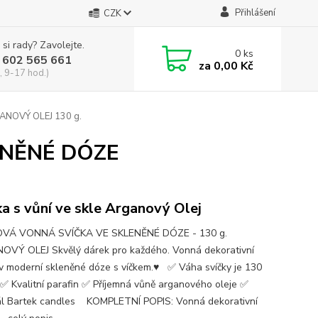
Přihlášení
CZK
 si rady? Zavolejte.
0
ks
 602 565 661
za
0,00 Kč
, 9-17 hod.)
NOVÝ OLEJ 130 g.
ENĚNÉ DÓZE
ka s vůní ve skle Arganový Olej
VÁ VONNÁ SVÍČKA VE SKLENĚNÉ DÓZE - 130 g.
VÝ OLEJ Skvělý dárek pro každého. Vonná dekorativní
 v moderní skleněné dóze s víčkem.♥ ✅ Váha svíčky je 130
✅ Kvalitní parafin ✅ Příjemná vůně arganového oleje ✅
ál Bartek candles KOMPLETNÍ POPIS: Vonná dekorativní