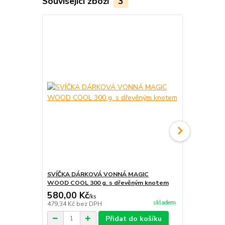
Související zboží
3
SVÍČKA DÁRKOVÁ VONNÁ MAGIC
15 kusů - D
WOOD COOL 300 g. s dřevěným knotem
kusů DRŽÁČ
580,00 Kč
42,00 Kč
/
ks
skladem
479,34 Kč
bez DPH
34,71 Kč
bez
Přidat do košíku