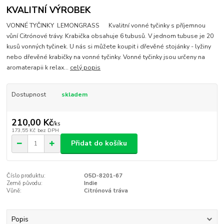
KVALITNÍ VÝROBEK
VONNÉ TYČINKY LEMONGRASS Kvalitní vonné tyčinky s příjemnou
vůní Citrónové trávy. Krabička obsahuje 6 tubusů. V jednom tubuse je 20
kusů vonných tyčinek. U nás si můžete koupit i dřevěné stojánky - lyžiny
nebo dřevěné krabičky na vonné tyčinky. Vonné tyčinky jsou určeny na
aromaterapii k relax...
celý popis
Dostupnost
skladem
210,00 Kč
/
ks
173,55 Kč
bez DPH
Přidat do košíku
Číslo produktu:
O5D-8201-67
Země původu:
Indie
Vůně:
Citrónová tráva
Popis