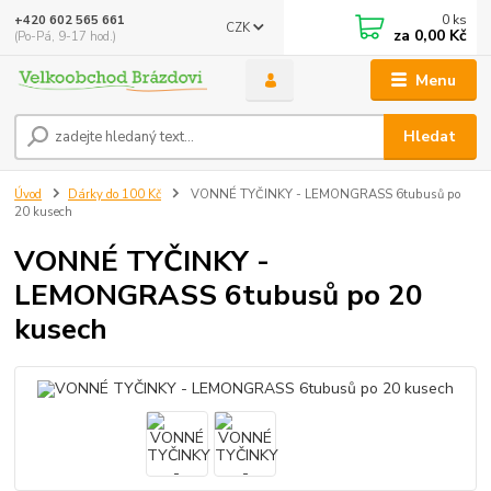
0
ks
+420 602 565 661
CZK
za
0,00 Kč
(Po-Pá, 9-17 hod.)
Menu
Hledat
Úvod
Dárky do 100 Kč
VONNÉ TYČINKY - LEMONGRASS 6tubusů po
20 kusech
VONNÉ TYČINKY -
LEMONGRASS 6tubusů po 20
kusech