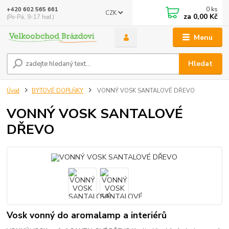
0
ks
+420 602 565 661
CZK
za
0,00 Kč
(Po-Pá, 9-17 hod.)
Menu
Hledat
Úvod
BYTOVÉ DOPLŇKY
VONNÝ VOSK SANTALOVÉ DŘEVO
VONNÝ VOSK SANTALOVÉ
DŘEVO
Vosk vonný do aromalamp a interiérů