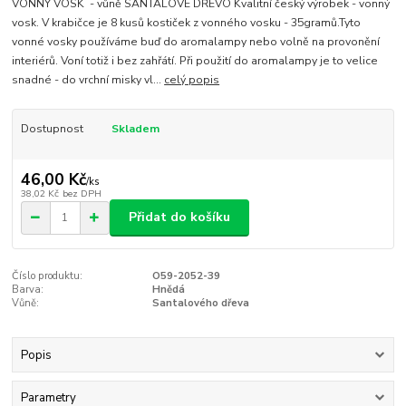
VONNÝ VOSK - vůně SANTALOVÉ DŘEVO Kvalitní český výrobek - vonný
vosk. V krabičce je 8 kusů kostiček z vonného vosku - 35gramů.Tyto
vonné vosky používáme buď do aromalampy nebo volně na provonění
interiérů. Voní totiž i bez zahřátí. Při použití do aromalampy je to velice
snadné - do vrchní misky vl...
celý popis
Dostupnost
Skladem
46,00 Kč
/
ks
38,02 Kč
bez DPH
Přidat do košíku
Číslo produktu:
O59-2052-39
Barva:
Hnědá
Vůně:
Santalového dřeva
Popis
Parametry