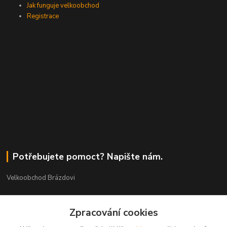
Jak funguje velkoobchod
Registrace
Potřebujete pomoct? Napište nám.
Velkoobchod Brázdovi
Václav Brázda Ing.
+420 602 565 661
Zpracování cookies
(Po-Pá, 9-17 hod.)