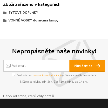
Zboží zařazeno v kategoriích
BYTOVÉ DOPLŇKY
VONNÉ VOSKY do aroma lampy
Nepropásněte naše novinky!
Přihlásit se
Souhlasím se
zpracováním osobních údajů
za účelem rozesílky newsletteru.
Můžete se kdykoli odhlásit. Zasíláme jednou za 14 dní.
Dárky od srdce, které vždy potěší.