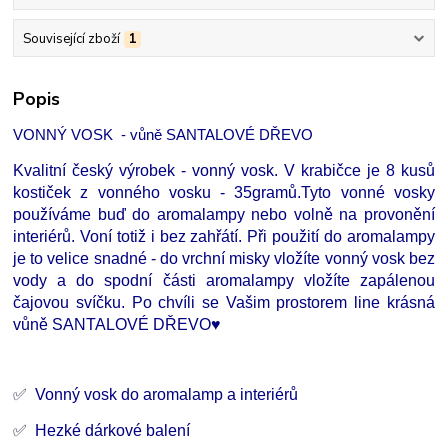
Související zboží
1
Popis
VONNÝ VOSK - vůně SANTALOVÉ DŘEVO
Kvalitní český výrobek - vonný vosk. V krabičce je 8 kusů
kostiček z vonného vosku - 35gramů.Tyto vonné vosky
používáme buď do aromalampy nebo volně na provonění
interiérů. Voní totiž i bez zahřátí. Při použití do aromalampy
je to velice snadné - do vrchní misky vložíte vonný vosk bez
vody a do spodní části aromalampy vložíte zapálenou
čajovou svíčku. Po chvíli se Vašim prostorem line krásná
vůně SANTALOVÉ DŘEVO♥
✅
Vonný vosk do aromalamp a interiérů
✅
Hezké dárkové balení