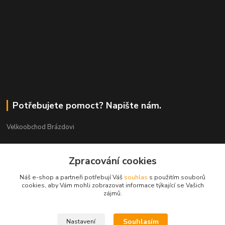
Potřebujete pomoct? Napište nám.
Velkoobchod Brázdovi
Václav Brázda Ing.
Zpracování cookies
+420 602 565 661
(Po-Pá, 9-17 hod.)
Náš e-shop a partneři potřebují Váš
souhlas
s použitím souborů
cookies, aby Vám mohli zobrazovat informace týkající se Vašich
brazdovi@svicky-kameny.cz
zájmů.
Souhlasím
Nastavení