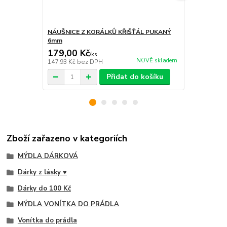
NÁUŠNICE Z KORÁLKŮ KŘIŠŤÁL PUKANÝ
NÁUŠNICE 
6mm
179,00 Kč
179,00 K
/
ks
NOVĚ skladem
147,93 Kč
bez DPH
147,93 Kč
be
Přidat do košíku
Zboží zařazeno v kategoriích
MÝDLA DÁRKOVÁ
Dárky z lásky ♥
Dárky do 100 Kč
MÝDLA VONÍTKA DO PRÁDLA
Vonítka do prádla