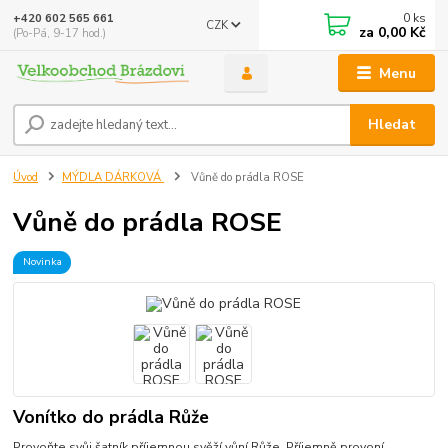
0
ks
+420 602 565 661
CZK
za
0,00 Kč
(Po-Pá, 9-17 hod.)
Menu
Hledat
Úvod
MÝDLA DÁRKOVÁ
Vůně do prádla ROSE
Vůně do prádla ROSE
Novinka
Vonítko do prádla Růže
Provoňte svůj šatník příjemnou svěží vůní Růže. Příjemně provoní