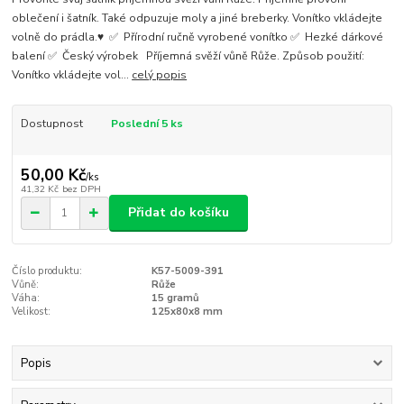
oblečení i šatník. Také odpuzuje moly a jiné breberky. Vonítko vkládejte
volně do prádla.♥ ✅ Přírodní ručně vyrobené vonítko ✅ Hezké dárkové
balení ✅ Český výrobek Příjemná svěží vůně Růže. Způsob použití:
Vonítko vkládejte vol...
celý popis
Dostupnost
Poslední 5 ks
50,00 Kč
/
ks
41,32 Kč
bez DPH
Přidat do košíku
Číslo produktu:
K57-5009-391
Vůně:
Růže
Váha:
15 gramů
Velikost:
125x80x8 mm
Popis