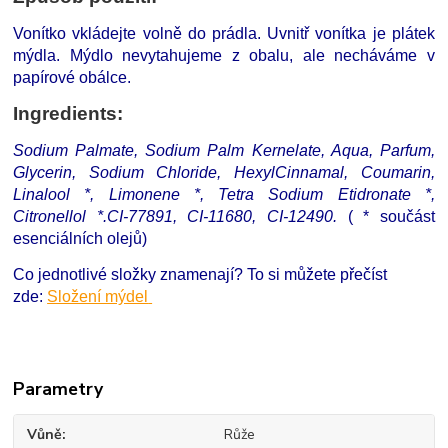
Vonítko vkládejte volně do prádla. Uvnitř vonítka je plátek
mýdla. Mýdlo nevytahujeme z obalu, ale necháváme v
papírové obálce.
Ingredients:
Sodium Palmate, Sodium Palm Kernelate, Aqua, Parfum,
Glycerin, Sodium Chloride, HexylCinnamal, Coumarin,
Linalool *, Limonene *, Tetra Sodium Etidronate *,
Citronellol *.CI-77891, CI-11680, CI-12490.
( * součást
esenciálních olejů)
Co jednotlivé složky znamenají? To si můžete přečíst
zde:
Složení mýdel
Parametry
Vůně
Růže