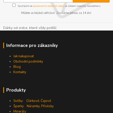
Souhlasím se
zpracováním osobních údajů
za účelem rozesílky newsletteru.
Můžete se kdykoli odhlásit. Zasíláme jednou za 14 dní.
Dárky od srdce, které vždy potěší.
Informace pro zákazníky
Jak nakupovat
Obchodní podmínky
Blog
Kontakty
Produkty
Svíčky:
Dárkové
,
Čajové
Šperky:
Náramky
,
Přívěsky
Minerály