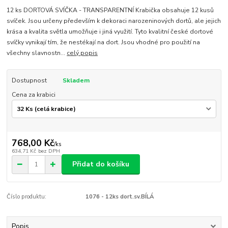
12 ks DORTOVÁ SVÍČKA - TRANSPARENTNÍ Krabička obsahuje 12 kusů
svíček. Jsou určeny především k dekoraci narozeninových dortů, ale jejich
krása a kvalita světla umožňuje i jiná využití. Tyto kvalitní české dortové
svíčky vynikají tím, že nestékají na dort. Jsou vhodné pro použití na
všechny slavnostn...
celý popis
Dostupnost
Skladem
Cena za krabici
768,00 Kč
/
ks
634,71 Kč
bez DPH
Přidat do košíku
Číslo produktu:
1076 - 12ks dort.sv.BÍLÁ
Popis