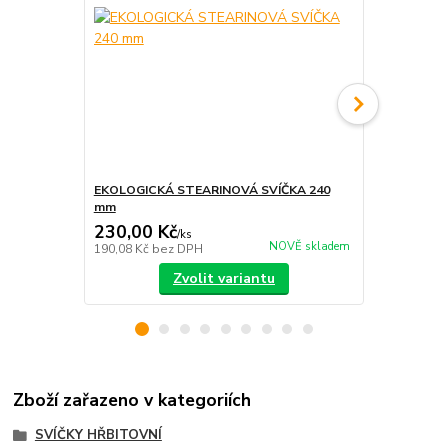
EKOLOGICKÁ STEARINOVÁ SVÍČKA 240
EKOLOGICKÁ
mm
mm
230,00 Kč
90,00 Kč
/
ks
NOVĚ skladem
190,08 Kč
bez DPH
74,38 Kč
bez
Zvolit variantu
Zboží zařazeno v kategoriích
SVÍČKY HŘBITOVNÍ