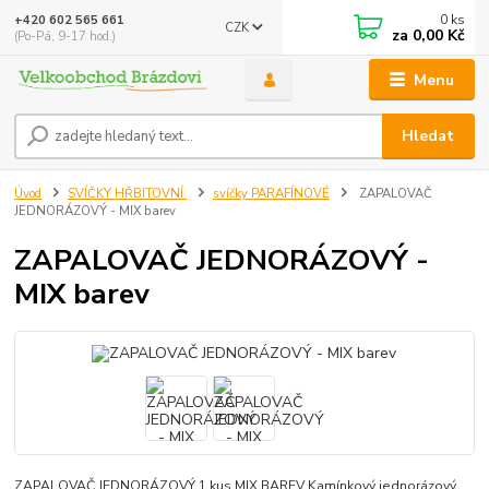
0
ks
+420 602 565 661
CZK
za
0,00 Kč
(Po-Pá, 9-17 hod.)
Menu
Hledat
Úvod
SVÍČKY HŘBITOVNÍ
svíčky PARAFÍNOVÉ
ZAPALOVAČ
JEDNORÁZOVÝ - MIX barev
ZAPALOVAČ JEDNORÁZOVÝ -
MIX barev
ZAPALOVAČ JEDNORÁZOVÝ 1 kus MIX BAREV Kamínkový jednorázový