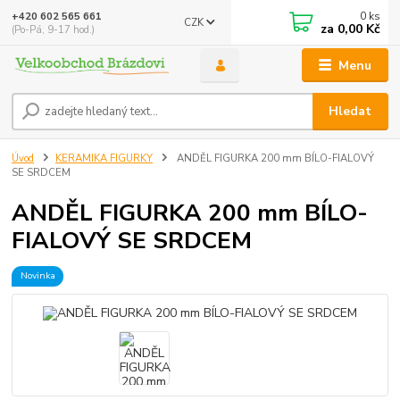
0
ks
+420 602 565 661
CZK
za
0,00 Kč
(Po-Pá, 9-17 hod.)
Menu
Hledat
Úvod
KERAMIKA FIGURKY
ANDĚL FIGURKA 200 mm BÍLO-FIALOVÝ
SE SRDCEM
ANDĚL FIGURKA 200 mm BÍLO-
FIALOVÝ SE SRDCEM
Novinka