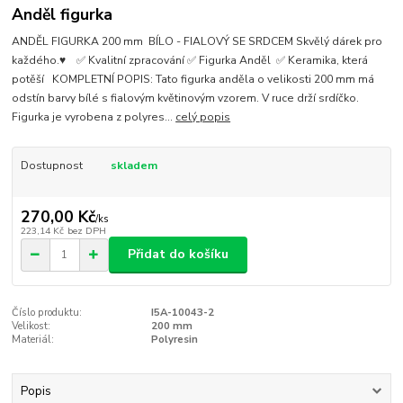
Anděl figurka
ANDĚL FIGURKA 200 mm BÍLO - FIALOVÝ SE SRDCEM Skvělý dárek pro
každého.♥ ✅ Kvalitní zpracování ✅ Figurka Anděl ✅ Keramika, která
potěší KOMPLETNÍ POPIS: Tato figurka anděla o velikosti 200 mm má
odstín barvy bílé s fialovým květinovým vzorem. V ruce drží srdíčko.
Figurka je vyrobena z polyres...
celý popis
Dostupnost
skladem
270,00 Kč
/
ks
223,14 Kč
bez DPH
Přidat do košíku
Číslo produktu:
I5A-10043-2
Velikost:
200 mm
Materiál:
Polyresin
Popis