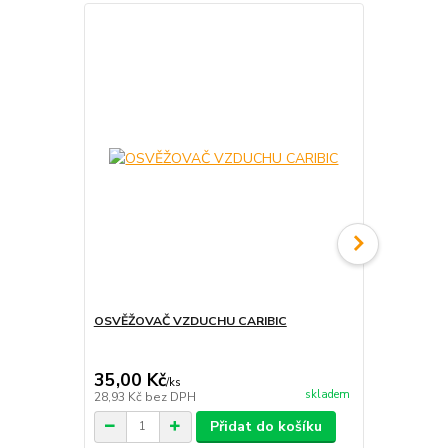
OSVĚŽOVAČ VZDUCHU CARIBIC
AROMALAMP
35,00 Kč
225,00 K
/
ks
skladem
28,93 Kč
bez DPH
185,95 Kč
be
Přidat do košíku