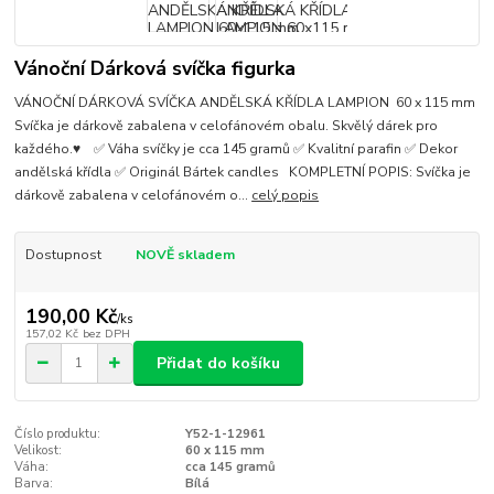
Vánoční Dárková svíčka figurka
VÁNOČNÍ DÁRKOVÁ SVÍČKA ANDĚLSKÁ KŘÍDLA LAMPION 60 x 115 mm
Svíčka je dárkově zabalena v celofánovém obalu. Skvělý dárek pro
každého.♥ ✅ Váha svíčky je cca 145 gramů ✅ Kvalitní parafin ✅ Dekor
andělská křídla ✅ Originál Bártek candles KOMPLETNÍ POPIS: Svíčka je
dárkově zabalena v celofánovém o...
celý popis
Dostupnost
NOVĚ skladem
190,00 Kč
/
ks
157,02 Kč
bez DPH
Přidat do košíku
Číslo produktu:
Y52-1-12961
Velikost:
60 x 115 mm
Váha:
cca 145 gramů
Barva:
Bílá