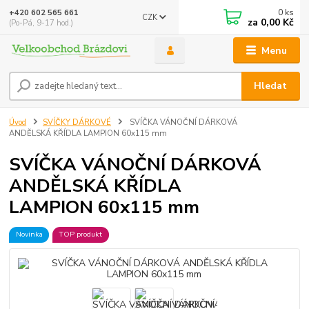
0
ks
+420 602 565 661
CZK
za
0,00 Kč
(Po-Pá, 9-17 hod.)
Menu
Hledat
Úvod
SVÍČKY DÁRKOVÉ
SVÍČKA VÁNOČNÍ DÁRKOVÁ
ANDĚLSKÁ KŘÍDLA LAMPION 60x115 mm
SVÍČKA VÁNOČNÍ DÁRKOVÁ
ANDĚLSKÁ KŘÍDLA
LAMPION 60x115 mm
Novinka
TOP produkt