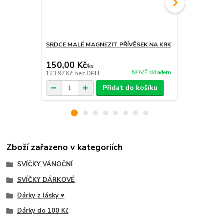
SRDCE MALÉ MAGNEZIT PŘÍVĚSEK NA KRK
Přírodní lux
PIVOŇKA A I
150,00 Kč
140,00 K
/
ks
NOVĚ skladem
123,97 Kč
bez DPH
115,70 Kč
be
Přidat do košíku
Zboží zařazeno v kategoriích
SVÍČKY VÁNOČNÍ
SVÍČKY DÁRKOVÉ
Dárky z lásky ♥
Dárky do 100 Kč