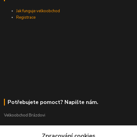
Jak funguje velkoobchod
Registrace
Potřebujete pomoct? Napište nám.
Velkoobchod Brázdovi
Václav Brázda Ing.
+420 602 565 661
Zpracování cookies