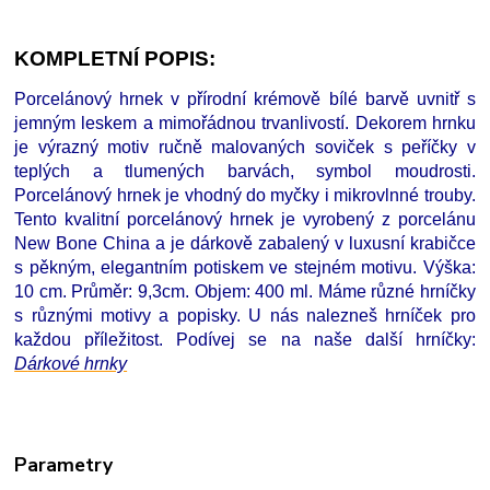
KOMPLETNÍ POPIS:
Porcelánový hrnek v přírodní krémově bílé barvě uvnitř s
jemným leskem a mimořádnou trvanlivostí. Dekorem hrnku
je výrazný motiv ručně malovaných soviček s peříčky v
teplých a tlumených barvách, symbol moudrosti.
Porcelánový hrnek je vhodný do myčky i mikrovlnné trouby.
Tento kvalitní porcelánový hrnek je vyrobený z porcelánu
New Bone China a je dárkově zabalený v luxusní krabičce
s pěkným, elegantním potiskem ve stejném motivu. Výška:
10 cm. Průměr: 9,3cm. Objem: 400 ml. Máme různé hrníčky
s různými motivy a popisky. U nás nalezneš hrníček pro
každou příležitost. Podívej se na naše další hrníčky
:
D
árkové hrnky
Parametry