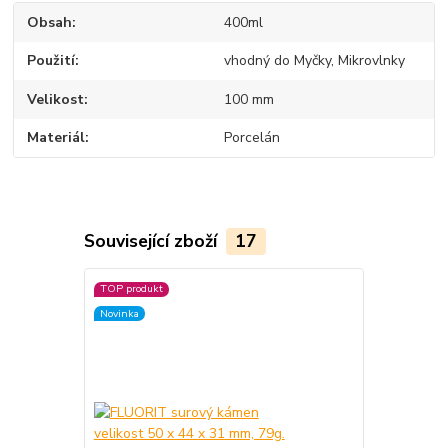
Obsah
400ml
Použití
vhodný do Myčky, Mikrovlnky
Velikost
100 mm
Materiál
Porcelán
Související zboží
17
TOP produkt
TOP produkt
Novinka
Novinka