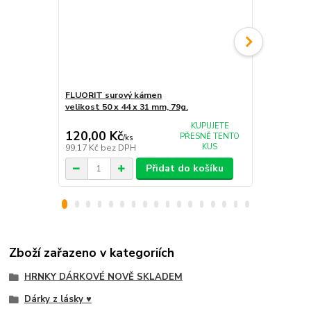
FLUORIT surový kámen
AMETYST 
velikost 50 x 44 x 31 mm, 79g.
velikost 61 
KUPUJETE
120,00 Kč
340,00 K
PŘESNĚ TENTO
/
ks
KUS
99,17 Kč
bez DPH
280,99 Kč
be
Přidat do košíku
Zboží zařazeno v kategoriích
HRNKY DÁRKOVÉ NOVĚ SKLADEM
Dárky z lásky ♥