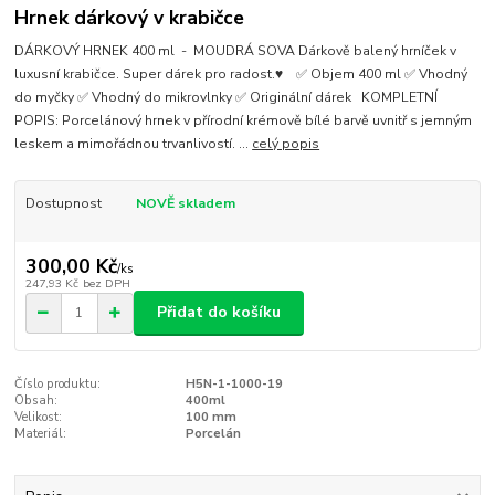
Hrnek dárkový v krabičce
DÁRKOVÝ HRNEK 400 ml - MOUDRÁ SOVA Dárkově balený hrníček v
luxusní krabičce. Super dárek pro radost.♥ ✅ Objem 400 ml ✅ Vhodný
do myčky ✅ Vhodný do mikrovlnky ✅ Originální dárek KOMPLETNÍ
POPIS: Porcelánový hrnek v přírodní krémově bílé barvě uvnitř s jemným
leskem a mimořádnou trvanlivostí. ...
celý popis
Dostupnost
NOVĚ skladem
300,00 Kč
/
ks
247,93 Kč
bez DPH
Přidat do košíku
Číslo produktu:
H5N-1-1000-19
Obsah:
400ml
Velikost:
100 mm
Materiál:
Porcelán