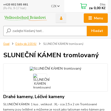
0
ks
+420 602 565 661
CZK
za
0,00 Kč
(Po-Pá, 9-17 hod.)
Menu
Hledat
Úvod
Dárky do 100 Kč
SLUNEČNÍ KÁMEN tromlovaný
SLUNEČNÍ KÁMEN tromlovaný
Drahé kameny, Léčivé kameny
SLUNEČNÍ KÁMEN 1 kus , velikost : XL- cca 2,5 x 2 cm Tromlované
kameny jsou leštěné a můžeme je nosit jako talisman nebo kámen pro