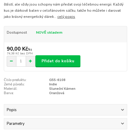
štěstí, ale vždy jsou schopny nám předat svoji léčebnou energii. Každý
kus je dárkově balen v celofánovém sáčku, takže ho můžete i darovat
jako krásný energetický dárek...
celý popis
Dostupnost
NOVĚ skladem
90,00 Kč
/
ks
74,38 Kč
bez DPH
Přidat do košíku
Číslo produktu:
G55-6108
Země původu:
Indie
Materiál:
Sluneční Kámen
Barva:
Oranžová
Popis
Parametry