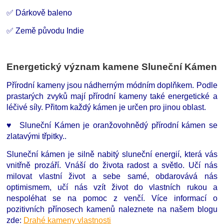
✅ Dárkově baleno
✅ Země původu Indie
Energetický význam kamene Sluneční Kámen
Přírodní kameny jsou nádherným módním doplňkem. Podle
prastarých zvyků mají přírodní kameny také energetické a
léčivé síly. Přitom každý kámen je určen pro jinou oblast.
♥ Sluneční Kámen je oranžovohnědý přírodní kámen se
zlatavými třpitky..
Sluneční kámen je silně nabitý sluneční energií, která vás
vnitřně prozáří. Vnáší do života radost a světlo. Učí nás
milovat vlastní život a sebe samé, obdarovává nás
optimismem, učí nás vzít život do vlastních rukou a
nespoléhat se na pomoc z venčí. Více informací o
pozitivních přínosech kamenů naleznete na našem blogu
zde:
Drahé kameny vlastnosti