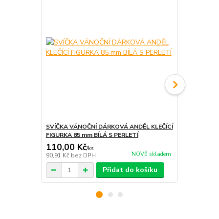
SVÍČKA VÁNOČNÍ DÁRKOVÁ ANDĚL KLEČÍCÍ
Vůně do pr
FIGURKA 85 mm BÍLÁ S PERLETÍ
110,00 Kč
50,00 Kč
/
ks
NOVĚ skladem
90,91 Kč
bez DPH
41,32 Kč
bez
Přidat do košíku