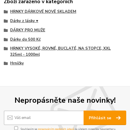
Zboží zařazeno v kategoriích
HRNKY DÁRKOVÉ NOVĚ SKLADEM
Dárky z lásky ♥
DÁRKY PRO MUŽE
Dárky do 500 Kč
HRNKY VYSOKÉ, ROVNÉ, BUCLATÉ, NA STOPCE, XXL
325ml - 1000ml
Hrníčky
Nepropásněte naše novinky!
Přihlásit se
Souhlasím se
zpracováním osobních údajů
za účelem rozesílky newsletteru.