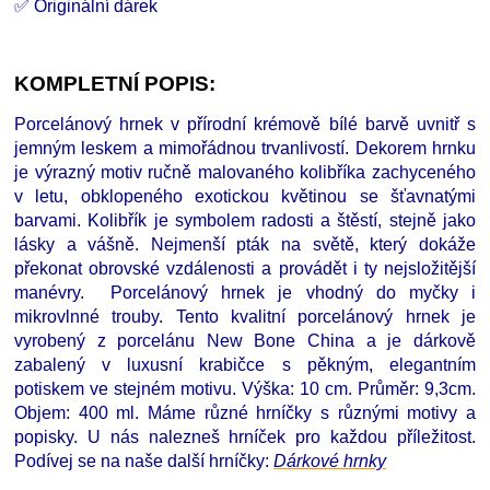
✅ Originální dárek
KOMPLETNÍ POPIS:
Porcelánový hrnek v přírodní krémově bílé barvě uvnitř s
jemným leskem a mimořádnou trvanlivostí. Dekorem hrnku
je výrazný motiv ručně malovaného kolibříka zachyceného
v letu, obklopeného exotickou květinou se šťavnatými
barvami. Kolibřík je symbolem radosti a štěstí, stejně jako
lásky a vášně. Nejmenší pták na světě, který dokáže
překonat obrovské vzdálenosti a provádět i ty nejsložitější
manévry. Porcelánový hrnek je vhodný do myčky i
mikrovlnné trouby. Tento kvalitní porcelánový hrnek je
vyrobený z porcelánu New Bone China a je dárkově
zabalený v luxusní krabičce s pěkným, elegantním
potiskem ve stejném motivu. Výška: 10 cm. Průměr: 9,3cm.
Objem: 400 ml. Máme různé hrníčky s různými motivy a
popisky. U nás nalezneš hrníček pro každou příležitost.
Podívej se na naše další hrníčky
:
D
árkové hrnky