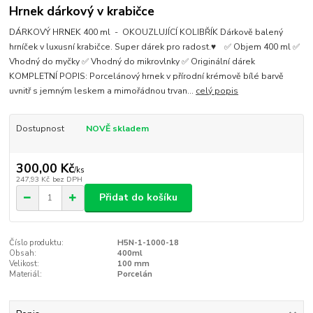
Hrnek dárkový v krabičce
DÁRKOVÝ HRNEK 400 ml - OKOUZLUJÍCÍ KOLIBŘÍK Dárkově balený
hrníček v luxusní krabičce. Super dárek pro radost.♥ ✅ Objem 400 ml ✅
Vhodný do myčky ✅ Vhodný do mikrovlnky ✅ Originální dárek
KOMPLETNÍ POPIS: Porcelánový hrnek v přírodní krémově bílé barvě
uvnitř s jemným leskem a mimořádnou trvan...
celý popis
Dostupnost
NOVĚ skladem
300,00 Kč
/
ks
247,93 Kč
bez DPH
Přidat do košíku
Číslo produktu:
H5N-1-1000-18
Obsah:
400ml
Velikost:
100 mm
Materiál:
Porcelán