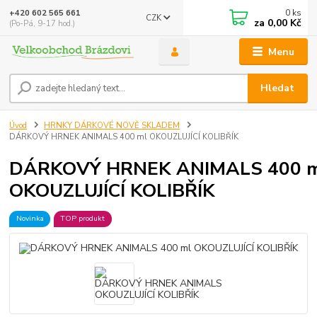
0
ks
+420 602 565 661
CZK
za
0,00 Kč
(Po-Pá, 9-17 hod.)
Menu
Hledat
Úvod
HRNKY DÁRKOVÉ NOVĚ SKLADEM
DÁRKOVÝ HRNEK ANIMALS 400 ml OKOUZLUJÍCÍ KOLIBŘÍK
DÁRKOVÝ HRNEK ANIMALS 400 
OKOUZLUJÍCÍ KOLIBŘÍK
Novinka
TOP produkt