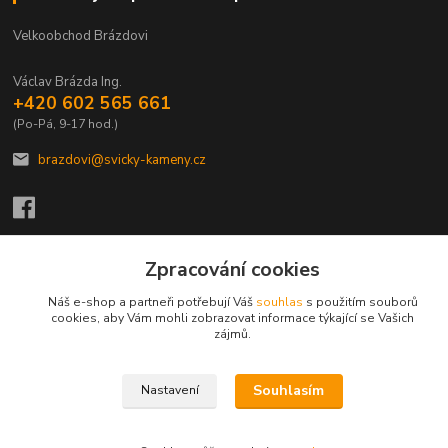
Velkoobchod Brázdovi
Václav Brázda Ing.
+420 602 565 661
(Po-Pá, 9-17 hod.)
brazdovi@svicky-kameny.cz
Zpracování cookies
Vytvořeno na
Eshop-rychle.cz
Náš e-shop a partneři potřebují Váš
souhlas
s použitím souborů
cookies, aby Vám mohli zobrazovat informace týkající se Vašich
zájmů.
Souhlasím
Nastavení