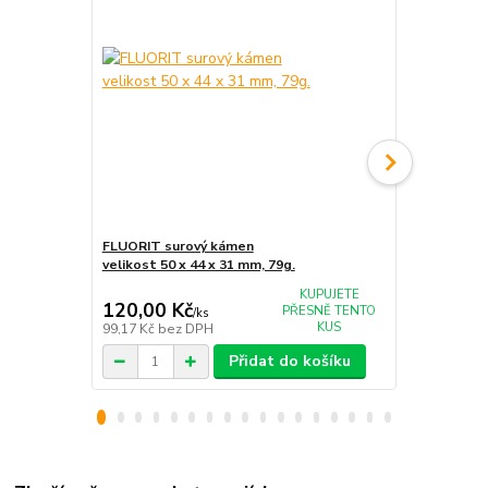
FLUORIT surový kámen
AMETYST 
velikost 50 x 44 x 31 mm, 79g.
velikost 61 
KUPUJETE
120,00 Kč
340,00 K
PŘESNĚ TENTO
/
ks
KUS
99,17 Kč
bez DPH
280,99 Kč
be
Přidat do košíku