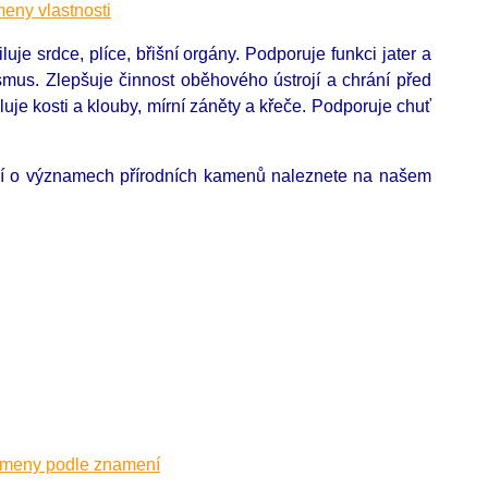
eny vlastnosti
luje srdce, plíce, břišní orgány. Podporuje funkci jater a
smus. Zlepšuje činnost oběhového ústrojí a chrání před
luje kosti a klouby, mírní záněty a křeče. Podporuje chuť
cí o významech přírodních kamenů naleznete na našem
ameny podle znamení