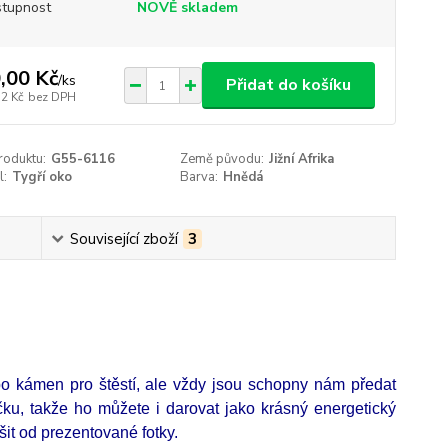
tupnost
NOVĚ skladem
,00 Kč
/
ks
Přidat do košíku
12 Kč
bez DPH
roduktu:
G55-6116
Země původu:
Jižní Afrika
l:
Tygří oko
Barva:
Hnědá
Související zboží
3
o kámen pro štěstí, ale vždy jsou schopny nám předat
ku, takže ho můžete i darovat jako krásný energetický
šit od prezentované fotky.