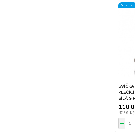
Novinka
SVÍČKA
KLEČÍC
BÍLÁ S 
110,0
90,91 K