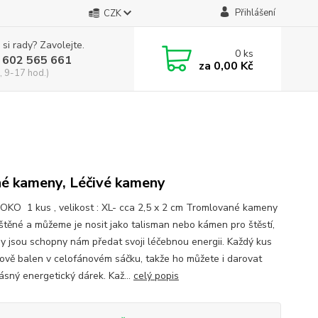
Přihlášení
CZK
 si rady? Zavolejte.
0
ks
 602 565 661
za
0,00 Kč
, 9-17 hod.)
é kameny, Léčivé kameny
OKO 1 kus , velikost : XL- cca 2,5 x 2 cm Tromlované kameny
eštěné a můžeme je nosit jako talisman nebo kámen pro štěstí,
dy jsou schopny nám předat svoji léčebnou energii. Každý kus
kově balen v celofánovém sáčku, takže ho můžete i darovat
ásný energetický dárek. Kaž...
celý popis