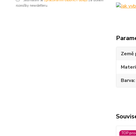
Souhlasím se
zpracováním osobních údajů
za účelem
rozesílky newsletteru.
Param
Země 
Materi
Barva
Souvise
TOP pro