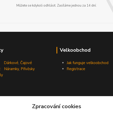
Můžete se kdykoli odhlásit. Zasíláme jednou za 14 dní.
ty
Velkoobchod
Dárkové
,
Čajové
Jak funguje velkoobchod
:
Náramky
,
Přívěsky
Registrace
ly
Zpracování cookies