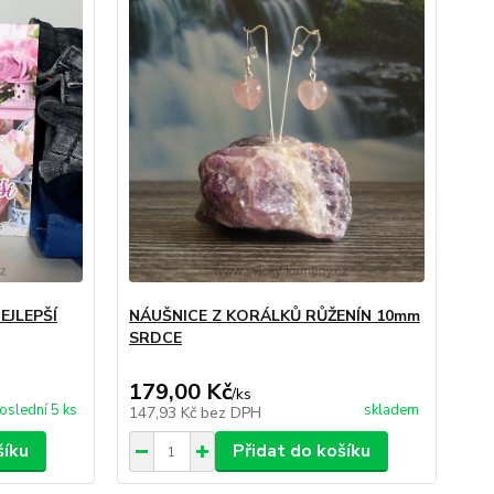
EJLEPŠÍ
NÁUŠNICE Z KORÁLKŮ RŮŽENÍN 10mm
SRDCE
179,00 Kč
/
ks
oslední 5 ks
skladem
147,93 Kč
bez DPH
šíku
Přidat do košíku