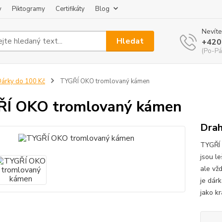
y
Piktogramy
Certifikáty
Blog
Nevíte
Hledat
+420
(Po-Pá
árky do 100 Kč
TYGŘÍ OKO tromlovaný kámen
ŘÍ OKO tromlovaný kámen
Drah
TYGŘÍ 
jsou l
ale vž
je dár
jako kr