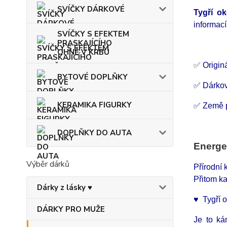
SVÍČKY DÁRKOVÉ
Tygří o
informac
SVÍČKY S EFEKTEM
PRASKAJÍCÍHO
OHNĚ V KRBU
✅
Originá
BYTOVÉ DOPLŇKY
✅ Dárko
KERAMIKA FIGURKY
✅ Země p
DOPLŇKY DO AUTA
Energe
Výběr dárků
Přírodní
Přitom ka
Dárky z lásky ♥
♥ Tygří o
DÁRKY PRO MUŽE
Je to ká