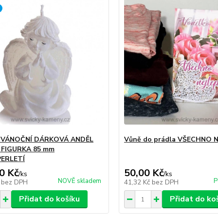
 VÁNOČNÍ DÁRKOVÁ ANDĚL
Vůně do prádla VŠECHNO N
Í FIGURKA 85 mm
PERLETÍ
0 Kč
50,00 Kč
/
ks
/
ks
NOVĚ skladem
P
č
bez DPH
41,32 Kč
bez DPH
Přidat do košíku
Přidat do ko