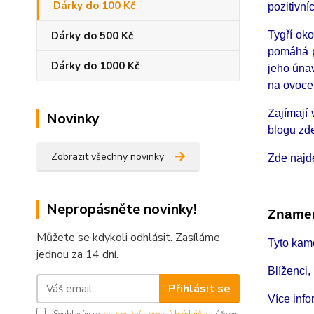
Dárky do 100 Kč
pozitivn
Dárky do 500 Kč
Tygří oko
pomáhá p
Dárky do 1000 Kč
jeho únav
na ovoce
Zajímají
Novinky
blogu zd
Zobrazit všechny novinky
Zde najd
Nepropásněte novinky!
Znamen
Můžete se kdykoli odhlásit. Zasíláme
Tyto kam
jednou za 14 dní.
Blíženci,
Přihlásit se
Více inf