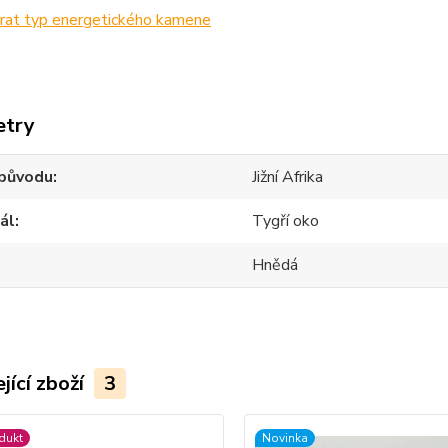
etry
původu
Jižní Afrika
ál
Tygří oko
Hnědá
jící zboží
3
dukt
Novinka