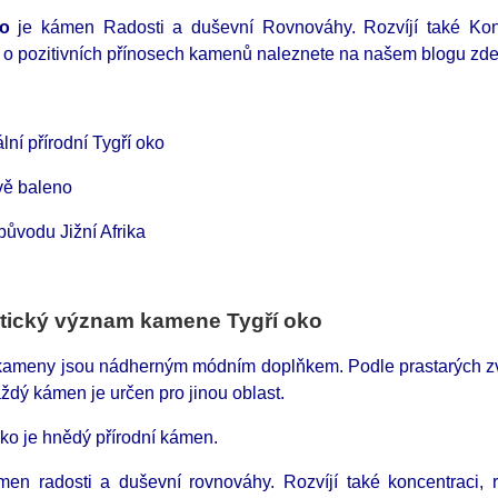
ko
je kámen Radosti a duševní Rovnováhy. Rozvíjí také Konce
í o pozitivních přínosech kamenů naleznete na našem blogu zd
lní přírodní Tygří oko
vě baleno
ůvodu Jižní Afrika
tický význam kamene Tygří oko
 kameny jsou nádherným módním doplňkem. Podle prastarých zvyk
ždý kámen je určen pro jinou oblast.
ko je hnědý přírodní kámen.
men radosti a duševní rovnováhy. Rozvíjí také koncentraci, ro