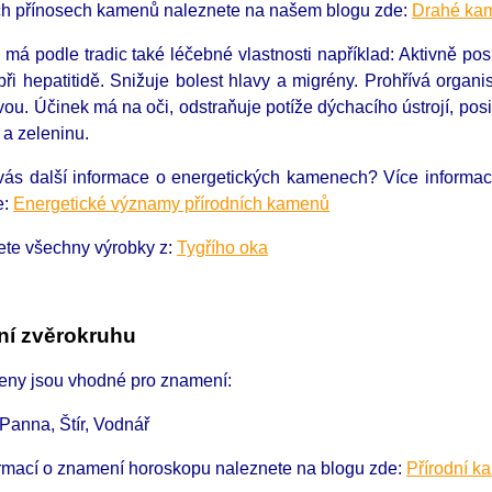
ích přínosech kamenů naleznete na našem blogu zde:
Drahé kam
 má podle tradic také léčebné vlastnosti například: Aktivně posi
ři hepatitidě. Snižuje bolest hlavy a migrény. Prohřívá organi
ou. Účinek má na oči, odstraňuje potíže dýchacího ústrojí, posi
 a zeleninu.
 vás další informace o energetických kamenech?
Více informa
e:
Energetické významy přírodních kamenů
ete všechny výrobky z:
Tygřího oka
í zvěrokruhu
eny jsou vhodné pro znamení:
 Panna, Štír, Vodnář
ormací o znamení horoskopu naleznete na blogu zde:
Přírodní k