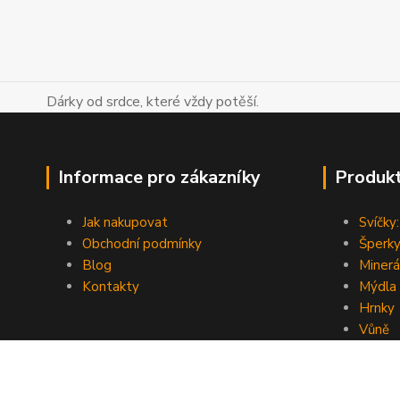
Dárky od srdce, které vždy potěší.
Informace pro zákazníky
Produk
Jak nakupovat
Svíčky:
Obchodní podmínky
Šperky
Blog
Minerá
Kontakty
Mýdla
Hrnky
Vůně