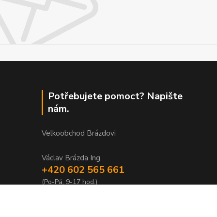
Potřebujete pomoct? Napište
nám.
Velkoobchod Brázdovi
Václav Brázda Ing.
+420 602 565 661
(Po-Pá, 9-17 hod.)
brazdovi@svicky-kameny.cz