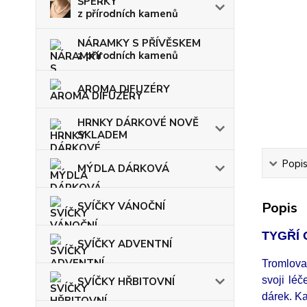
ŠPERKY
z přírodních kamenů
NÁRAMKY S PŘÍVĚSKEM
z přírodních kamenů
AROMA DIFUZÉRY
HRNKY DÁRKOVÉ NOVĚ
SKLADEM
Popi
MÝDLA DÁRKOVÁ
Popis
SVÍČKY VÁNOČNÍ
TYGŘÍ O
SVÍČKY ADVENTNÍ
Tromlova
svoji lé
SVÍČKY HŘBITOVNÍ
dárek. Ka