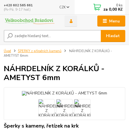
0
ks
+420 602 565 661
CZK
za
0,00 Kč
(Po-Pá, 9-17 hod.)
Menu
Hledat
Úvod
ŠPERKY z přírodních kamenů
NÁHRDELNÍK Z KORÁLKŮ -
AMETYST 6mm
NÁHRDELNÍK Z KORÁLKŮ -
AMETYST 6mm
Šperky s kameny, řetízek na krk