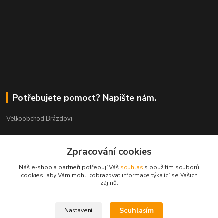
Potřebujete pomoct? Napište nám.
Velkoobchod Brázdovi
Václav Brázda Ing.
Zpracování cookies
+420 602 565 661
(Po-Pá, 9-17 hod.)
Náš e-shop a partneři potřebují Váš
souhlas
s použitím souborů
cookies, aby Vám mohli zobrazovat informace týkající se Vašich
brazdovi@svicky-kameny.cz
zájmů.
Souhlasím
Nastavení