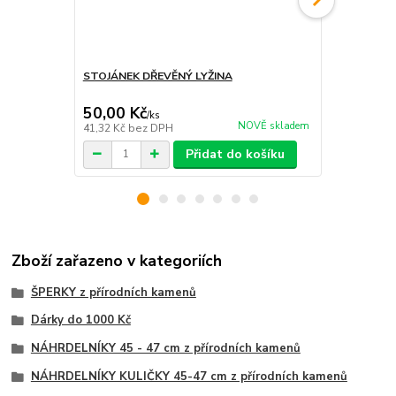
STOJÁNEK DŘEVĚNÝ LYŽINA
VONNÉ TYČI
po 20 kusec
50,00 Kč
210,00 K
/
ks
NOVĚ skladem
41,32 Kč
bez DPH
173,55 Kč
be
Přidat do košíku
Zboží zařazeno v kategoriích
ŠPERKY z přírodních kamenů
Dárky do 1000 Kč
NÁHRDELNÍKY 45 - 47 cm z přírodních kamenů
NÁHRDELNÍKY KULIČKY 45-47 cm z přírodních kamenů