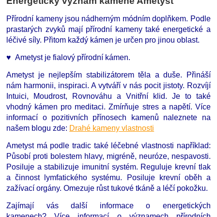
Energetický význam kamene Ametyst
Přírodní kameny jsou nádherným módním doplňkem. Podle
prastarých zvyků mají přírodní kameny také energetické a
léčivé síly. Přitom každý kámen je určen pro jinou oblast.
♥ Ametyst je fialový přírodní kámen.
Ametyst je nejlepším stabilizátorem těla a duše. Přináší
nám harmonii, inspiraci. A vytváří v nás pocit jistoty. Rozvíjí
Intuici, Moudrost, Rovnováhu a Vnitřní klid. Je to také
vhodný kámen pro meditaci. Zmírňuje stres a napětí. Více
informací o pozitivních přínosech kamenů naleznete na
našem blogu zde:
Drahé kameny vlastnosti
Ametyst má podle tradic také léčebné vlastnosti například:
Působí proti bolestem hlavy, migréně, neuróze, nespavosti.
Posiluje a stabilizuje imunitní systém. Reguluje krevní tlak
a činnost lymfatického systému. Posiluje krevní oběh a
zažívací orgány. Omezuje růst tukové tkáně a léčí pokožku.
Zajímají vás další informace o energetických
kamenech?
Více informací o významech přírodních