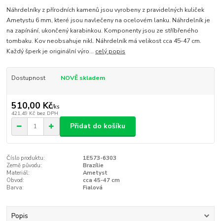
Náhrdelníky z přírodních kamenů jsou vyrobeny z pravidelných kuliček
Ametystu 6 mm, které jsou navlečeny na ocelovém lanku. Náhrdelník je
na zapínání, ukončený karabinkou. Komponenty jsou ze stříbřeného
tombaku. Kov neobsahuje nikl. Náhrdelník má velikost cca 45-47 cm.
Každý šperk je originální výro...
celý popis
Dostupnost
NOVĚ skladem
510,00 Kč
/
ks
421,49 Kč
bez DPH
Přidat do košíku
Číslo produktu:
1E573-6303
Země původu:
Brazílie
Materiál:
Ametyst
Obvod:
cca 45-47 cm
Barva:
Fialová
Popis