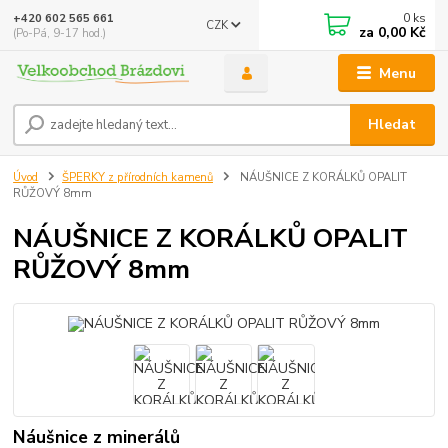
0
ks
+420 602 565 661
CZK
za
0,00 Kč
(Po-Pá, 9-17 hod.)
Menu
Hledat
Úvod
ŠPERKY z přírodních kamenů
NÁUŠNICE Z KORÁLKŮ OPALIT
RŮŽOVÝ 8mm
NÁUŠNICE Z KORÁLKŮ OPALIT
RŮŽOVÝ 8mm
Náušnice z minerálů