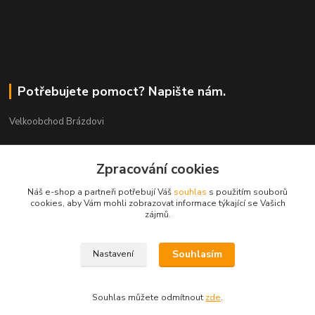
Potřebujete pomoct? Napište nám.
Velkoobchod Brázdovi
Václav Brázda Ing.
Zpracování cookies
+420 602 565 661
(Po-Pá, 9-17 hod.)
Náš e-shop a partneři potřebují Váš
souhlas
s použitím souborů
cookies, aby Vám mohli zobrazovat informace týkající se Vašich
brazdovi@svicky-kameny.cz
zájmů.
Souhlasím
Nastavení
Souhlas můžete odmítnout
zde
.
Vytvořeno na
Eshop-rychle.cz