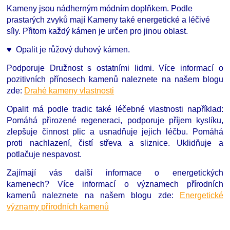
Kameny jsou nádherným módním doplňkem. Podle
prastarých zvyků mají Kameny také energetické a léčivé
síly. Přitom každý kámen je určen pro jinou oblast.
♥ Opalit je růžový duhový kámen.
Podporuje Družnost s ostatními lidmi. Více informací o
pozitivních přínosech kamenů naleznete na našem blogu
zde:
Drahé kameny vlastnosti
Opalit má podle tradic také léčebné vlastnosti například:
Pomáhá přirozené regeneraci, podporuje příjem kyslíku,
zlepšuje činnost plic a usnadňuje jejich léčbu. Pomáhá
proti nachlazení, čistí střeva a sliznice. Uklidňuje a
potlačuje nespavost.
Zajímají vás další informace o energetických
kamenech?
Více informací o významech přírodních
kamenů naleznete na našem blogu zde:
Energetické
významy přírodních kamenů