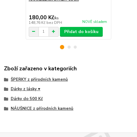
180,00 Kč
180,00 K
/
ks
NOVĚ skladem
148,76 Kč
bez DPH
148,76 Kč
be
Přidat do košíku
Zboží zařazeno v kategoriích
ŠPERKY z přírodních kamenů
Dárky z lásky ♥
Dárky do 500 Kč
NÁUŠNICE z přírodních kamenů