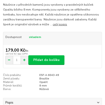
Náušnice z přírodních kamenů jsou vyrobeny z pravidelných kuliček
Opalitu bílého 8 mm. Komponenty jsou vyrobeny ze stříbřeného
tombaku, kov neobsahuje nikl. Každá náušnice je opatřena silikonovou
zarážkou transparentní barvy. Náušnice jsou dárkově zabaleny. Každý
šperk je originální výrobek a může ...
celý popis
Dostupnost
skladem
179,00 Kč
/
ks
147,93 Kč
bez DPH
Přidat do košíku
Číslo produktu:
E5F-4-6043-49
Země původu:
Brazílie
Materiál:
Opalit
Průměr korálků:
8 mm
Barva:
Růžová
Popis