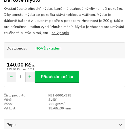
Kvalitní české přírodní mýdlo, které má blahodárný vliv na naši pokožku.
Díky tomuto mýdlu se pokožka stává hebkou a vláčnou. Mýdlo je
dárkově balené v luxusním papíře s potiskem. Hmotnost je 200 g, takže
pro průměrnou rodinu vydrží zhruba měsíc. Mýdlo je vhodné pro umývání
celého těla. Mýdlo má jem...
celý popis
Dostupnost
NOVĚ skladem
140,00 Kč
/
ks
115,70 Kč
bez DPH
Přidat do košíku
Číslo produktu:
K51-5001-395
Vůně:
Svěží
Váha:
200 gramů
Velikost:
95x65x30 mm
Popis