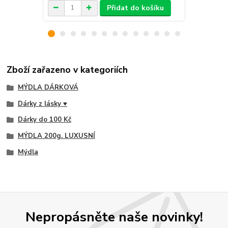
Přidat do košíku
Zboží zařazeno v kategoriích
MÝDLA DÁRKOVÁ
Dárky z lásky ♥
Dárky do 100 Kč
MÝDLA 200g. LUXUSNÍ
Mýdla
Nepropásněte naše novinky!