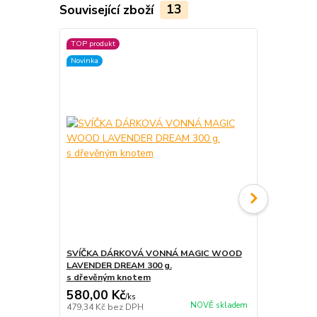
Související zboží
13
TOP produkt
Novinka
SVÍČKA DÁRKOVÁ VONNÁ MAGIC WOOD
AROMALAMP
LAVENDER DREAM 300 g.
s dřevěným knotem
580,00 Kč
225,00 K
/
ks
NOVĚ skladem
479,34 Kč
bez DPH
185,95 Kč
be