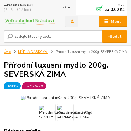
0
ks
+420 602 565 661
CZK
za
0,00 Kč
(Po-Pá, 9-17 hod.)
Menu
Hledat
Úvod
MÝDLA DÁRKOVÁ
Přírodní luxusní mýdlo 200g. SEVERSKÁ ZIMA
Přírodní luxusní mýdlo 200g.
SEVERSKÁ ZIMA
Novinka
TOP produkt
Dárkové mýdlo