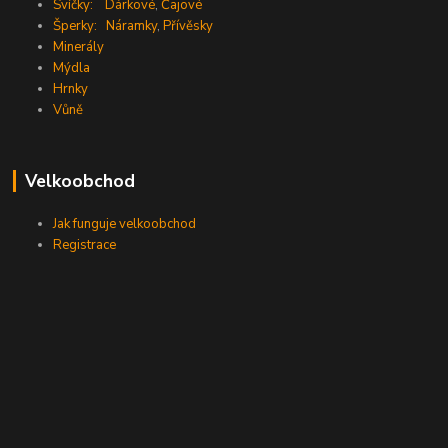
Svíčky:
Dárkové
,
Čajové
Šperky:
Náramky
,
Přívěsky
Minerály
Mýdla
Hrnky
Vůně
Velkoobchod
Jak funguje velkoobchod
Registrace