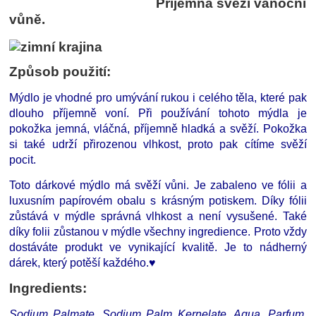
Příjemná svěží vánoční
vůně.
Způsob použití:
Mýdlo je vhodné pro umývání rukou i celého těla, které pak
dlouho příjemně voní. Při používání tohoto mýdla je
pokožka jemná, vláčná, příjemně hladká a svěží. Pokožka
si také udrží přirozenou vlhkost, proto pak cítíme svěží
pocit.
Toto dárkové mýdlo má svěží vůni. Je zabaleno ve fólii a
luxusním papírovém obalu s krásným potiskem. Díky fólii
zůstává v mýdle správná vlhkost a není vysušené. Také
díky folii zůstanou v mýdle všechny ingredience. Proto vždy
dostáváte produkt ve vynikající kvalitě. Je to nádherný
dárek, který potěší každého.♥
Ingredients:
Sodium Palmate, Sodium Palm Kernelate, Aqua, Parfum,