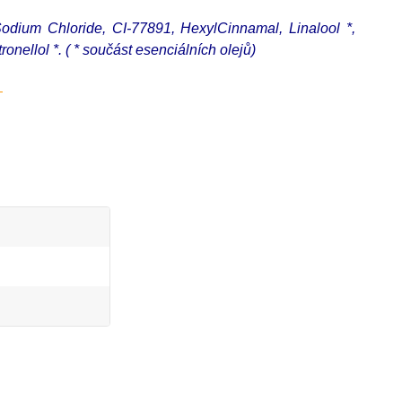
dium Chloride, CI-77891, HexylCinnamal, Linalool *,
ronellol *. ( * součást esenciálních olejů)