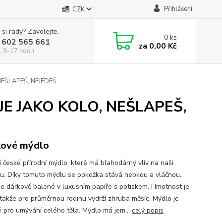
Přihlášení
CZK
 si rady? Zavolejte.
0
ks
 602 565 661
za
0,00 Kč
, 9-17 hod.)
 NEŠLAPEŠ, NEJEDEŠ
T JE JAKO KOLO, NEŠLAPEŠ,
ové mýdlo
í české přírodní mýdlo, které má blahodárný vliv na naši
u. Díky tomuto mýdlu se pokožka stává hebkou a vláčnou.
je dárkově balené v luxusním papíře s potiskem. Hmotnost je
 takže pro průměrnou rodinu vydrží zhruba měsíc. Mýdlo je
 pro umývání celého těla. Mýdlo má jem...
celý popis