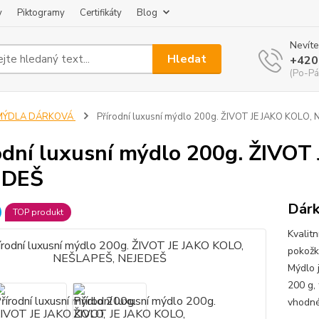
y
Piktogramy
Certifikáty
Blog
Nevíte
Hledat
+420
(Po-Pá
MÝDLA DÁRKOVÁ
Přírodní luxusní mýdlo 200g. ŽIVOT JE JAKO KOLO,
odní luxusní mýdlo 200g. ŽIVO
EDEŠ
Dárk
TOP produkt
Kvalitn
pokožk
Mýdlo 
200 g,
vhodné