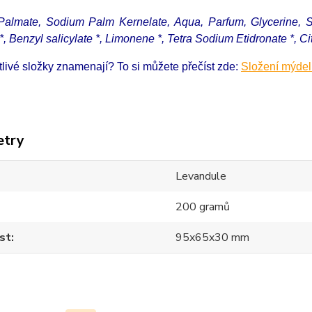
almate, Sodium Palm Kernelate, Aqua, Parfum, Glycerine, So
*, Benzyl salicylate *, Limonene *, Tetra Sodium Etidronate *, Cit
livé složky znamenají? To si můžete přečíst zde:
Složení mýdel
etry
Levandule
200 gramů
st
95x65x30 mm