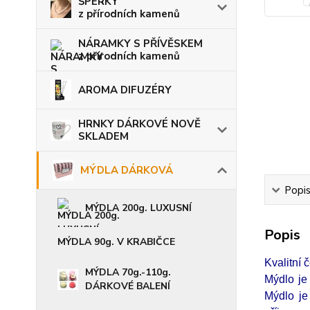
ŠPERKY
z přírodních kamenů
NÁRAMKY S PŘÍVĚSKEM
z přírodních kamenů
AROMA DIFUZÉRY
HRNKY DÁRKOVÉ NOVĚ
SKLADEM
MÝDLA DÁRKOVÁ
Popi
MÝDLA 200g. LUXUSNÍ
Popis
MÝDLA 90g. V KRABIČCE
Kvalitní 
MÝDLA 70g.-110g.
Mýdlo je
DÁRKOVÉ BALENÍ
Mýdlo je