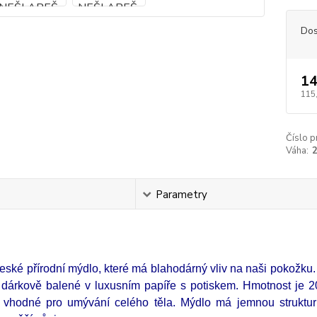
Dos
14
115
Číslo p
Váha:
s
Parametry
české přírodní mýdlo, které má blahodárný vliv na naši pokožk
 dárkově balené v luxusním papíře s potiskem. Hmotnost je 2
 vhodné pro umývání celého těla. Mýdlo má jemnou struktu