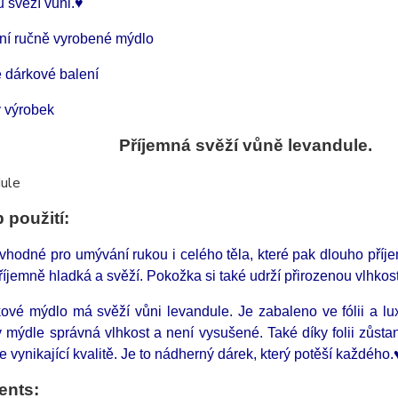
u svěží vůni.♥
dní ručně vyrobené mýdlo
 dárkové balení
 výrobek
emná svěží vůně levandule.
 použití:
vhodné pro umývání rukou i celého těla, které pak dlouho příj
říjemně hladká a svěží. Pokožka si také udrží přirozenou vlhkost,
kové mýdlo má svěží vůni levandule. Je zabaleno ve fólii a l
v mýdle správná vlhkost a není vysušené. Také díky folii zůst
e vynikající kvalitě. Je to nádherný dárek, který potěší každého
ents: