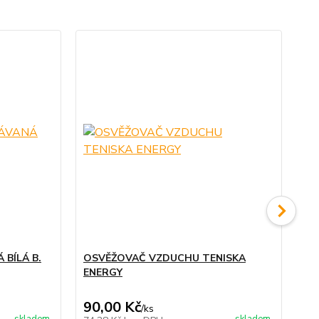
BÍLÁ B.
OSVĚŽOVAČ VZDUCHU TENISKA
AN
ENERGY
90,00 Kč
27
/
ks