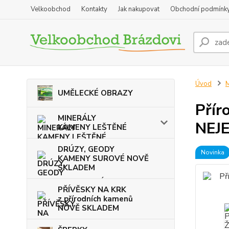
Velkoobchod
Kontakty
Jak nakupovat
Obchodní podmínk
Úvod
UMĚLECKÉ OBRAZY
Přír
MINERÁLY
NEJ
KAMENY LEŠTĚNÉ
DRÚZY, GEODY
Novinka
KAMENY SUROVÉ NOVĚ
SKLADEM
PŘÍVĚSKY NA KRK
z přírodních kamenů
NOVĚ SKLADEM