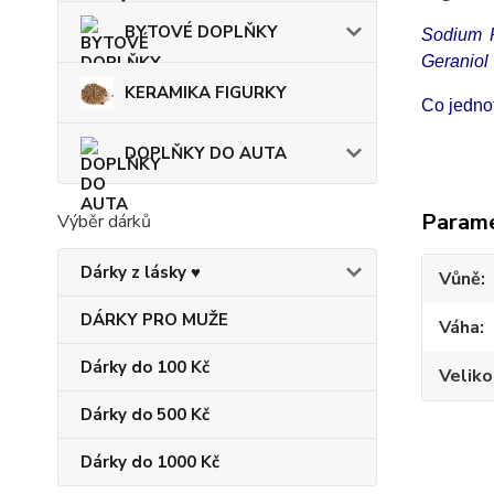
BYTOVÉ DOPLŇKY
Sodium P
Geraniol 
KERAMIKA FIGURKY
Co jednot
DOPLŇKY DO AUTA
Param
Výběr dárků
Dárky z lásky ♥
Vůně
DÁRKY PRO MUŽE
Váha
Dárky do 100 Kč
Veliko
Dárky do 500 Kč
Dárky do 1000 Kč