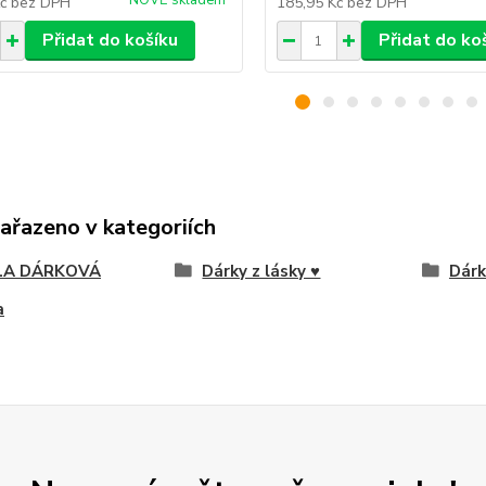
NOVĚ skladem
Kč
bez DPH
185,95 Kč
bez DPH
Přidat do košíku
Přidat do ko
zařazeno v kategoriích
LA DÁRKOVÁ
Dárky z lásky ♥
Dárk
a