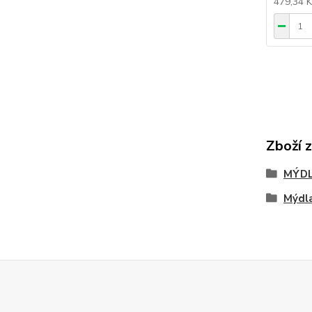
479,34 
Zboží 
MÝD
Mýdl