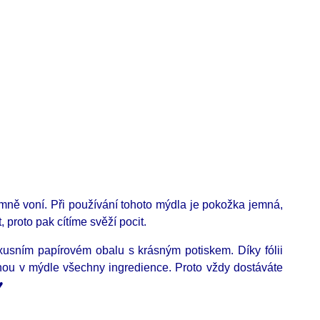
emně voní. Při používání tohoto mýdla je pokožka jemná,
 proto pak cítíme svěží pocit.
uxusním papírovém obalu s krásným potiskem. Díky fólii
anou v mýdle všechny ingredience. Proto vždy dostáváte
.♥