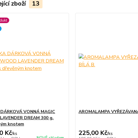
jící zboží
13
dukt
 DÁRKOVÁ VONNÁ MAGIC
AROMALAMPA VYŘEZÁVANÁ 
AVENDER DREAM 300 g.
ným knotem
0 Kč
225,00 Kč
/
ks
/
ks