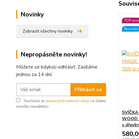
Souvise
Novinky
TOP pro
Novinka
Zobrazit všechny novinky
Nepropásněte novinky!
Můžete se kdykoli odhlásit. Zasíláme
jednou za 14 dní.
Přihlásit se
Souhlasím se
zpracováním osobních údajů
za účelem
rozesílky newsletteru.
SVÍČKA
WOOD L
s dřevě
580,0