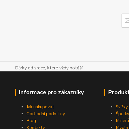
Dárky od srdce, které vždy potěší.
Informace pro zákazníky
Produk
Jak nakupovat
Svíčky:
Obchodní podmínky
Šperky
Blog
Minerá
Kontakty
Mýdla