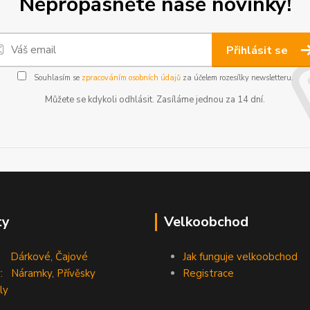
Nepropásněte naše novinky!
Přihlásit se
Souhlasím se
zpracováním osobních údajů
za účelem rozesílky newsletteru.
Můžete se kdykoli odhlásit. Zasíláme jednou za 14 dní.
ty
Velkoobchod
Dárkové
,
Čajové
Jak funguje velkoobchod
:
Náramky
,
Přívěsky
Registrace
ly