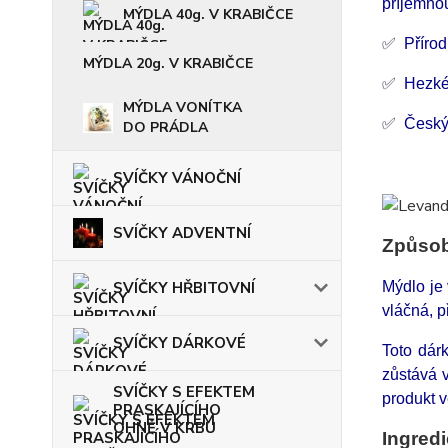
příjemno
MÝDLA 40g. V KRABIČCE
✅
Příro
MÝDLA 20g. V KRABIČCE
✅
Hezké
MÝDLA VONÍTKA
✅
Český
DO PRÁDLA
Příj
SVÍČKY VÁNOČNÍ
SVÍČKY ADVENTNÍ
Způsob
SVÍČKY HŘBITOVNÍ
Mýdlo je 
vláčná, p
SVÍČKY DÁRKOVÉ
Toto dár
zůstává 
SVÍČKY S EFEKTEM
produkt v
PRASKAJÍCÍHO
OHNĚ V KRBU
Ingredi