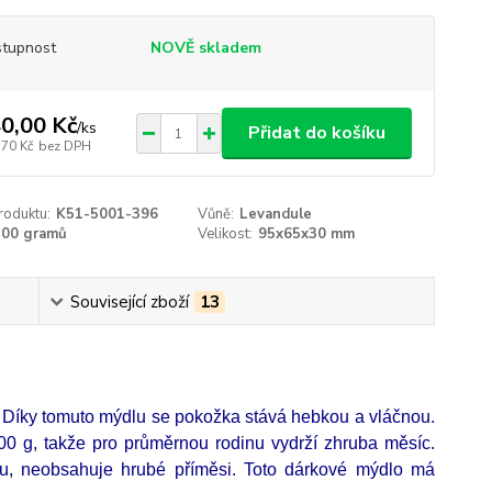
tupnost
NOVĚ skladem
0,00 Kč
/
ks
Přidat do košíku
,70 Kč
bez DPH
roduktu:
K51-5001-396
Vůně:
Levandule
200 gramů
Velikost:
95x65x30 mm
Související zboží
13
u. Díky tomuto mýdlu se pokožka stává hebkou a vláčnou.
00 g, takže pro průměrnou rodinu vydrží zhruba měsíc.
ru, neobsahuje hrubé příměsi. Toto dárkové mýdlo má