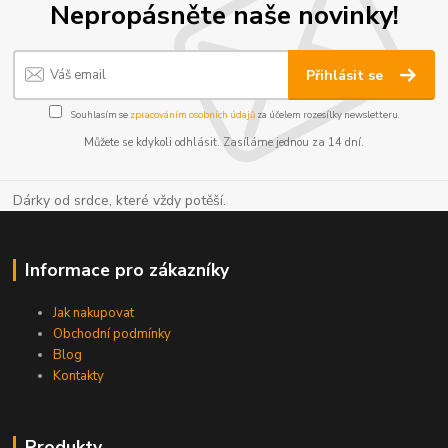
Nepropásněte naše novinky!
Přihlásit se
Souhlasím se
zpracováním osobních údajů
za účelem rozesílky newsletteru.
Můžete se kdykoli odhlásit. Zasíláme jednou za 14 dní.
Dárky od srdce, které vždy potěší.
Informace pro zákazníky
Jak nakupovat
Obchodní podmínky
Blog
Kontakty
Produkty