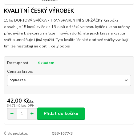
KVALITNÍ ČESKÝ VÝROBEK
15 ks DORTOVÁ SVÍČKA - TRANSPARENTNÍ S DRŽÁČKY Krabička
obsahuje 15 kusů svíček a 15 kusů držáčků ve tvaru kytiček. Jsou určeny
především k dekoraci narozeninových dortů, ale jejich krása a kvalita
světla umožňuje i jiná využití. Tyto kvalitní české dortové svíčky vynikají
tím, že nestékají na dort....
celý popis
Dostupnost
Skladem
Cena za krabici
42,00 Kč
/
ks
34,71 Kč
bez DPH
Přidat do košíku
Číslo produktu:
Q53-1077-3