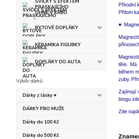
SVÍČKY S EFEKTEM
Přírodní
PRASKAJÍCÍHO
OHNĚ V KRBU
Přitom ka
♥ Magnezi
BYTOVÉ DOPLŇKY
Magnezit
KERAMIKA FIGURKY
přínosec
Magnezit
DOPLŇKY DO AUTA
těle. Má
během me
zuby. Při
Výběr dárků
Zajímají
Dárky z lásky ♥
blogu zd
DÁRKY PRO MUŽE
Zde najd
Dárky do 100 Kč
Dárky do 500 Kč
Znamen