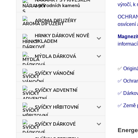
NÁRAMKY S PŘÍVĚSKEM
výročí, k
z přírodních kamenů
OCHRANNÝ
AROMA DIFUZÉRY
osvícení 
HRNKY DÁRKOVÉ NOVĚ
Magnezi
SKLADEM
informac
MÝDLA DÁRKOVÁ
✅
Origin
SVÍČKY VÁNOČNÍ
✅ Ochran
SVÍČKY ADVENTNÍ
✅ Dárko
✅ Země 
SVÍČKY HŘBITOVNÍ
SVÍČKY DÁRKOVÉ
Energe