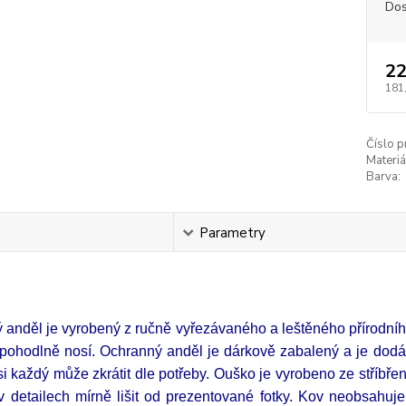
Dos
22
181
Číslo p
Materiá
Barva:
s
Parametry
 anděl je vyrobený z ručně vyřezávaného a leštěného přírodn
 pohodlně nosí.
Ochranný anděl
je dárkově zabalený a je dod
i každý může zkrátit dle potřeby. Ouško je vyrobeno ze stříbř
 v detailech mírně lišit od prezentované fotky. Kov neobsahuj