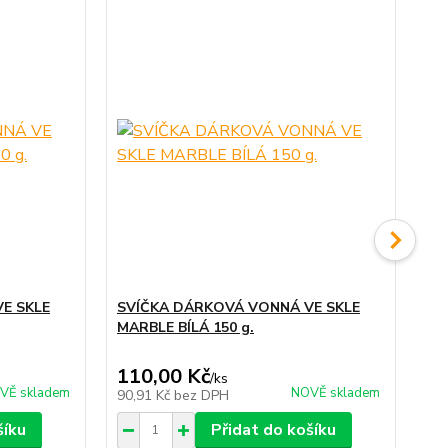
E SKLE
SVÍČKA DÁRKOVÁ VONNÁ VE SKLE
SV
MARBLE BÍLÁ 150 g.
PI
110,00 Kč
22
/
ks
VĚ skladem
NOVĚ skladem
90,91 Kč
bez DPH
18
šíku
Přidat do košíku