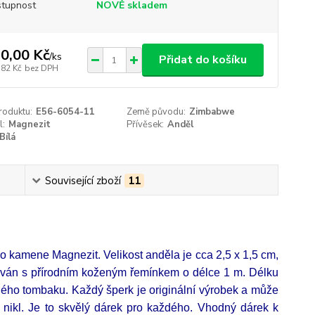
tupnost
NOVĚ skladem
0,00 Kč
/
ks
Přidat do košíku
,82 Kč
bez DPH
roduktu:
E56-6054-11
Země původu:
Zimbabwe
l:
Magnezit
Přívěsek:
Anděl
Bílá
Související zboží
11
ího kamene Magnezit.
Velikost anděla je cca 2,5 x 1,5 cm,
áván s přírodním koženým řemínkem o délce 1 m. Délku
eného tombaku. Každý šperk je originální výrobek a může
e nikl. Je to skvělý dárek pro každého. Vhodný dárek k