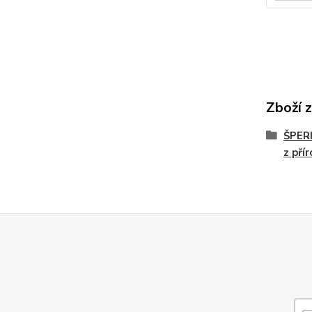
Zboží 
ŠPER
z pří