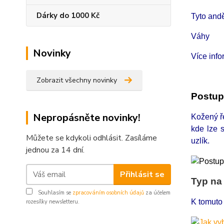
Dárky do 1000 Kč
Tyto and
Váhy
Novinky
Více inf
Zobrazit všechny novinky
Postup
Nepropásněte novinky!
Kožený ře
kde lze 
Můžete se kdykoli odhlásit. Zasíláme
uzlík.
jednou za 14 dní.
Přihlásit se
Typ na
Souhlasím se
zpracováním osobních údajů
za účelem
K tomuto
rozesílky newsletteru.