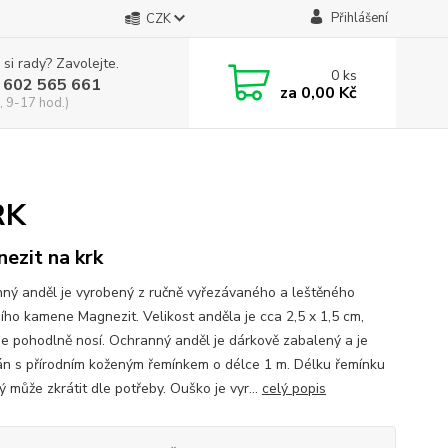
Přihlášení
CZK
 si rady? Zavolejte.
0
ks
 602 565 661
za
0,00 Kč
, 9-17 hod.)
RK
ezit na krk
ný anděl je vyrobený z ručně vyřezávaného a leštěného
ního kamene Magnezit. Velikost anděla je cca 2,5 x 1,5 cm,
se pohodlně nosí. Ochranný anděl je dárkově zabalený a je
n s přírodním koženým řemínkem o délce 1 m. Délku řemínku
ý může zkrátit dle potřeby. Ouško je vyr...
celý popis