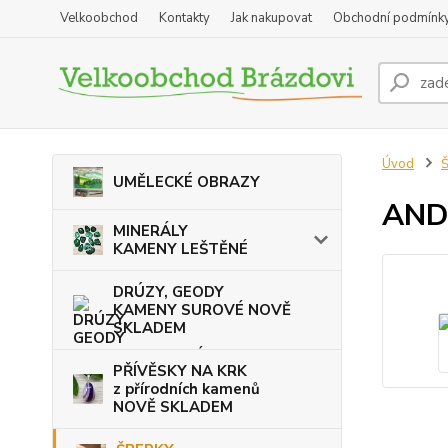
Velkoobchod
Kontakty
Jak nakupovat
Obchodní podmínk
Úvod
Š
UMĚLECKÉ OBRAZY
AND
MINERÁLY
KAMENY LEŠTĚNÉ
DRÚZY, GEODY
KAMENY SUROVÉ NOVĚ
SKLADEM
PŘÍVĚSKY NA KRK
z přírodních kamenů
NOVĚ SKLADEM