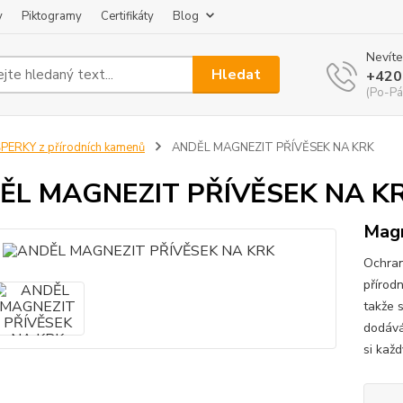
y
Piktogramy
Certifikáty
Blog
Nevíte
Hledat
+420
(Po-Pá
PERKY z přírodních kamenů
ANDĚL MAGNEZIT PŘÍVĚSEK NA KRK
ĚL MAGNEZIT PŘÍVĚSEK NA K
Magn
Ochran
přírod
takže 
dodává
si každ