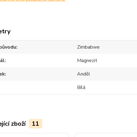
etry
původu
Zimbabwe
ál
Magnezit
ek
Anděl
Bílá
jící zboží
11