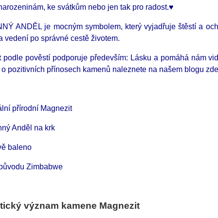
 narozeninám, ke svátkům nebo jen tak pro radost.♥
 ANDĚL je mocným symbolem, který vyjadřuje štěstí a ochr
a vedení po správné cestě životem.
t
podle pověstí podporuje především: Lásku
a pomáhá nám vidět
í o pozitivních přínosech kamenů naleznete na našem blogu zd
ální přírodní Magnezit
ný Anděl na krk
vě baleno
původu Zimbabwe
tický význam kamene Magnezit