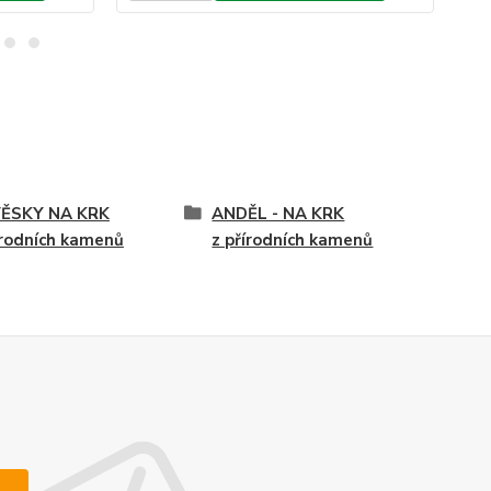
VĚSKY NA KRK
ANDĚL - NA KRK
írodních kamenů
z přírodních kamenů