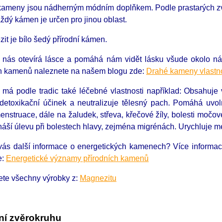
 kameny jsou nádherným módním doplňkem. Podle prastarých zvyk
ždý kámen je určen pro jinou oblast.
t je bílo šedý přírodní kámen.
 nás otevírá lásce a pomáhá nám vidět lásku všude okolo nás.
h kamenů naleznete na našem blogu zde:
Drahé kameny vlastno
 má podle tradic také léčebné vlastnosti například: Obsahuj
 detoxikační účinek a neutralizuje tělesný pach. Pomáhá uvol
nstruace, dále na žaludek, střeva, křečové žíly, bolesti moč
náší úlevu při bolestech hlavy, zejména migrénách. Urychluje me
 vás další informace o energetických kamenech?
Více informa
e:
Energetické významy přírodních kamenů
ete všechny výrobky z:
Magnezitu
í zvěrokruhu