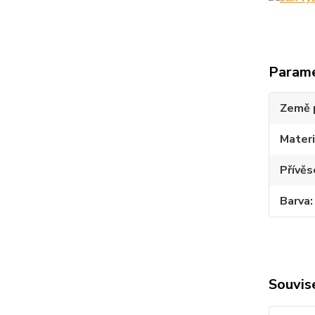
Param
Země 
Materi
Přívěs
Barva
Souvise