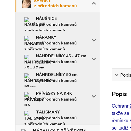
ŠPERKY
z přírodních kamenů
NÁUŠNICE
z přírodních kamenů
NÁRAMKY
z přírodních kamenů
NÁHRDELNÍKY 45 - 47 cm
z přírodních kamenů
NÁHRDELNÍKY 90 cm
Popi
z přírodních kamenů
Popis
PŘÍVĚSKY NA KRK
z přírodních kamenů
Ochranný
TALISMANY
takže se
z přírodních kamenů
řemínku s
se tudíž