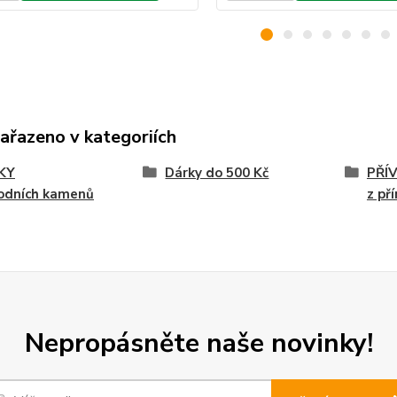
zařazeno v kategoriích
KY
Dárky do 500 Kč
PŘÍ
rodních kamenů
z př
Nepropásněte naše novinky!