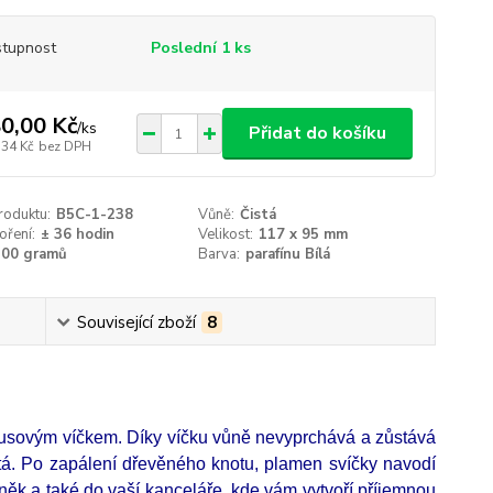
tupnost
Poslední 1 ks
0,00 Kč
/
ks
Přidat do košíku
,34 Kč
bez DPH
roduktu:
B5C-1-238
Vůně:
Čistá
oření:
± 36 hodin
Velikost:
117 x 95 mm
300 gramů
Barva:
parafínu Bílá
Související zboží
8
busovým víčkem. Díky víčku vůně nevyprchává a zůstává
stá. Po zapálení dřevěného knotu, plamen svíčky navodí
něk a také do vaší kanceláře, kde vám vytvoří příjemnou