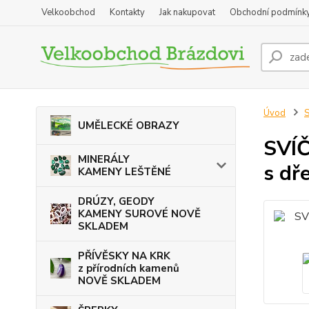
Velkoobchod
Kontakty
Jak nakupovat
Obchodní podmínk
Úvod
UMĚLECKÉ OBRAZY
SVÍ
MINERÁLY
s dř
KAMENY LEŠTĚNÉ
DRÚZY, GEODY
KAMENY SUROVÉ NOVĚ
SKLADEM
PŘÍVĚSKY NA KRK
z přírodních kamenů
NOVĚ SKLADEM