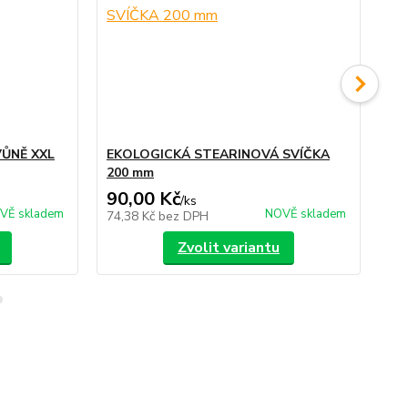
VŮNĚ XXL
EKOLOGICKÁ STEARINOVÁ SVÍČKA
15
200 mm
TR
90,00 Kč
42
/
ks
VĚ skladem
NOVĚ skladem
74,38 Kč
bez DPH
34
Zvolit variantu