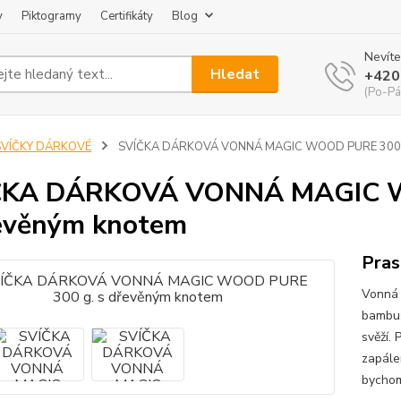
y
Piktogramy
Certifikáty
Blog
Nevíte
Hledat
+420
(Po-Pá
SVÍČKY DÁRKOVÉ
SVÍČKA DÁRKOVÁ VONNÁ MAGIC WOOD PURE 300 g.
ČKA DÁRKOVÁ VONNÁ MAGIC W
evěným knotem
Pras
Vonná 
bambus
svěží. 
zapále
bychom