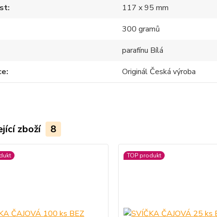
st
117 x 95 mm
300 gramů
parafínu Bílá
ce
Originál Česká výroba
jící zboží
8
dukt
TOP produkt