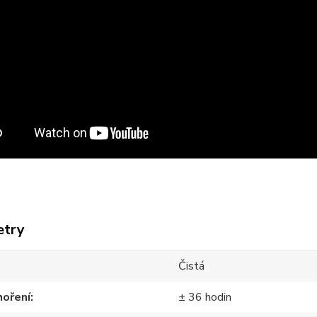
etry
Čistá
hoření
± 36 hodin