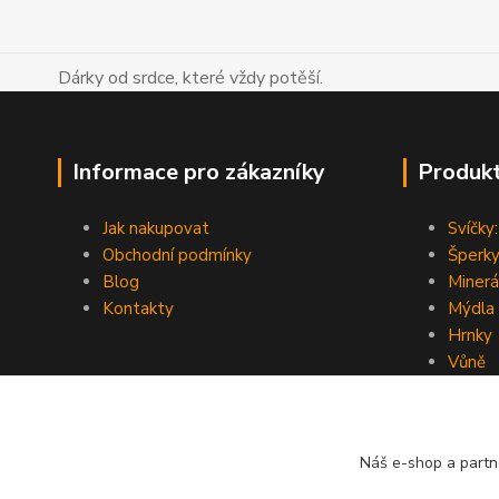
Dárky od srdce, které vždy potěší.
Informace pro zákazníky
Produk
Jak nakupovat
Svíčky:
Obchodní podmínky
Šperky
Blog
Minerá
Kontakty
Mýdla
Hrnky
Vůně
Náš e-shop a partn