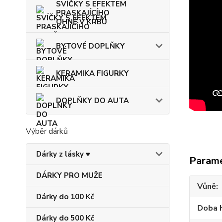
SVÍČKY S EFEKTEM
PRASKAJÍCÍHO
OHNĚ V KRBU
BYTOVÉ DOPLŇKY
KERAMIKA FIGURKY
DOPLŇKY DO AUTA
Výběr dárků
Dárky z lásky ♥
Param
DÁRKY PRO MUŽE
Vůně
Dárky do 100 Kč
Doba 
Dárky do 500 Kč