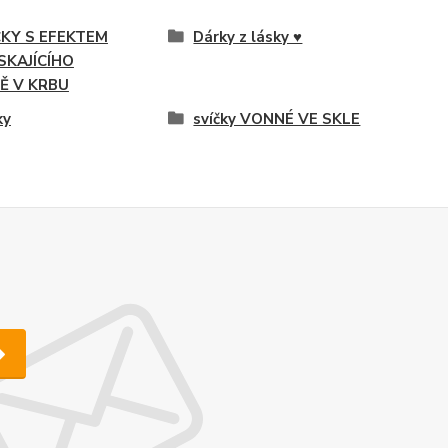
ČKY S EFEKTEM
Dárky z lásky ♥
SKAJÍCÍHO
Ě V KRBU
ky
svíčky VONNÉ VE SKLE