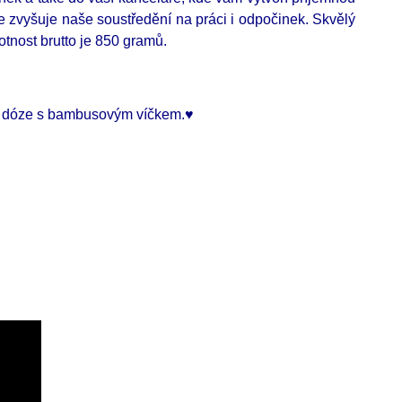
e zvyšuje naše soustředění na práci i odpočinek. Skvělý
otnost brutto je 850 gramů.
né dóze s bambusovým víčkem.
♥