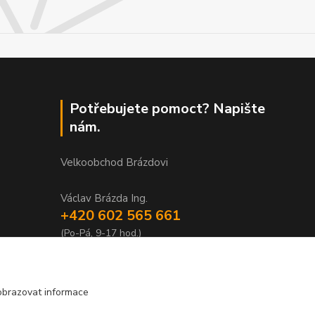
Potřebujete pomoct? Napište
nám.
Velkoobchod Brázdovi
Václav Brázda Ing.
+420 602 565 661
(Po-Pá, 9-17 hod.)
brazdovi@svicky-kameny.cz
obrazovat informace