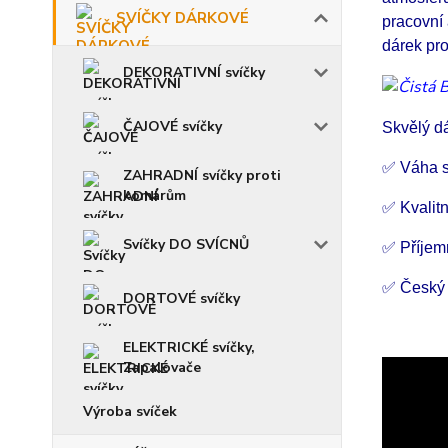
SVÍČKY DÁRKOVÉ
pracovní 
dárek pr
DEKORATIVNÍ svíčky
ČAJOVÉ svíčky
Skvělý d
✅ Váha s
ZAHRADNÍ svíčky proti
komárům
✅ Kvalitn
Svíčky DO SVÍCNŮ
✅ Příjem
✅ Český
DORTOVÉ svíčky
ELEKTRICKÉ svíčky,
Zapalovače
Výroba svíček