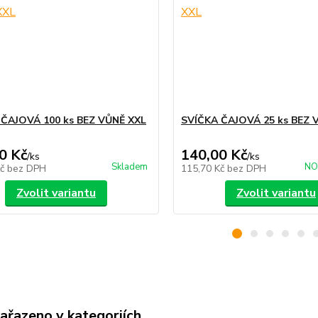
 ČAJOVÁ 100 ks BEZ VŮNĚ XXL
SVÍČKA ČAJOVÁ 25 ks BEZ 
0 Kč
140,00 Kč
/
ks
/
ks
Skladem
NO
Kč
bez DPH
115,70 Kč
bez DPH
Zvolit variantu
Zvolit variantu
zařazeno v kategoriích