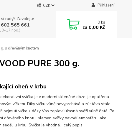
Přihlášení
CZK
 si rady? Zavolejte.
0
ks
 602 565 661
za
0,00 Kč
, 9-17 hod.)
 s dřevěným knotem
OOD PURE 300 g.
kající oheň v krbu
dekorativní svíčka je v moderní skleněné dóze, je opatřena
ovým víčkem. Díky víčku vůně nevyprchává a zůstává stále
Při sejmutí víčka z dózy Vás zaplaví úžasná svěží vůně čistá. Po
ní dřevěného knotu, plamen svíčky navodí atmosféru jako
 seděli u krbu. Svíčka je vhodná...
celý popis