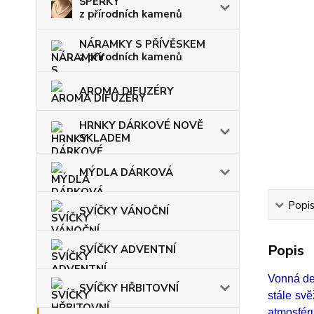
ŠPERKY
z přírodních kamenů
NÁRAMKY S PŘÍVĚSKEM
z přírodních kamenů
AROMA DIFUZÉRY
HRNKY DÁRKOVÉ NOVĚ
SKLADEM
MÝDLA DÁRKOVÁ
Popi
SVÍČKY VÁNOČNÍ
Popis
SVÍČKY ADVENTNÍ
Vonná de
SVÍČKY HŘBITOVNÍ
stále sv
atmosféru