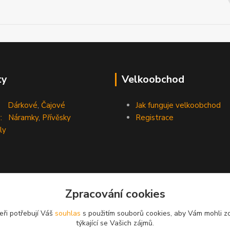
ty
Velkoobchod
Dárkové
,
Čajové
Jak funguje velkoobchod
:
Náramky
,
Přívěsky
Registrace
ly
Zpracování cookies
eři potřebují Váš
souhlas
s použitím souborů cookies, aby Vám mohli z
týkající se Vašich zájmů.