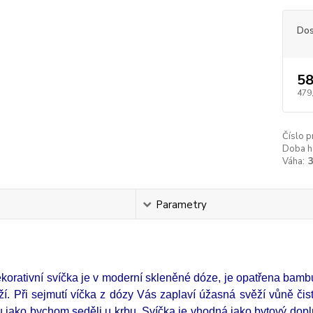
Dos
58
479
Číslo p
Doba h
Váha:
s
Parametry
korativní svíčka je v moderní skleněné dóze, je opatřena bam
ěží. Při sejmutí víčka z dózy Vás zaplaví úžasná svěží vůně či
 jako bychom seděli u krbu. Svíčka je vhodná jako bytový dopl